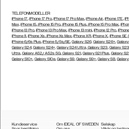
TELEFONMODELLER
,
,
,
,
,
iPhone 17
iPhone 17 Pro
iPhone 17 Pro Max
iPhone Air
iPhone 17E
iP
,
,
,
,
Max,
iPhone 15
iPhone 15 Pro
iPhone 15 Plus
iPhone 15 Pro Max
iPho
,
,
,
,
iPhone 13 Pro
iPhone 13 Pro Max
iPhone 13 mini
iPhone 12 Pro
iPhone
,
,
,
,
,
iPhone 11
iPhone Xs
iPhone Xs Max
iPhone XR
iPhone X
iPhone SE 
,
,
,
iPhone 6/6s Plus
iPhone 5/5s/SE
Galaxy S26,
Galaxy S26+
Galaxy
,
Galaxy S24,
Galaxy S24+,
Galaxy S24 Ultra,
Galaxy S23
Galaxy S2
,
,
,
,
Ultra
Galaxy A52/ A52s 5G
Galaxy S21
Galaxy S21 Plus
Galaxy S21
,
,
,
,
,
Galaxy S10+
Galaxy S10e
Galaxy S9
Galaxy S9+
Galaxy S8
Galaxy
Kundeservice
Om IDEAL OF SWEDEN
Selskap
Spor bestillning
Om oss
Vilkår og beting