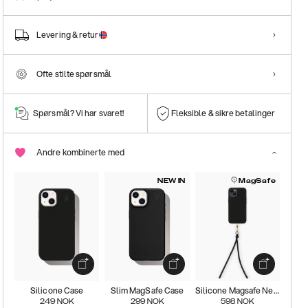
Levering & retur
Ofte stilte spørsmål
Spørsmål? Vi har svaret!
Fleksible & sikre betalinger
Andre kombinerte med
NEW IN
MagSafe
Silicone Case
Slim MagSafe Case
Silicone Magsafe Necklace Kit
249
NOK
299
NOK
598
NOK