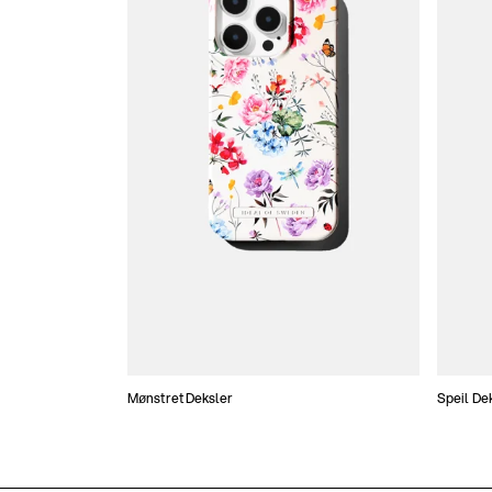
Mønstret Deksler
Speil De