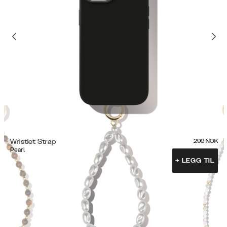
Wristlet Strap
299
NOK
Pearl
+
LEGG TIL