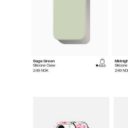
Sage Green
Midnig
4.5
Silicone Case
Silicon
/5
249
NOK
249
NO