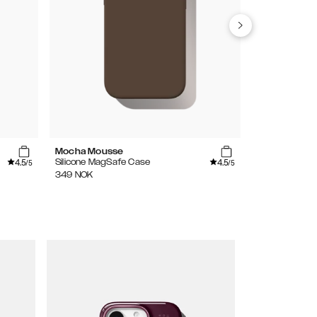
Mocha Mousse
Bubblegum P
4.5
4.5
Silicone MagSafe Case
Silicone Case
/5
/5
349
NOK
249
NOK