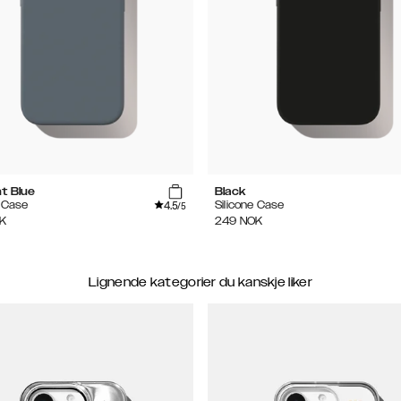
ht Blue
Black
4.5
e Case
Silicone Case
/5
K
249
NOK
Lignende kategorier du kanskje liker