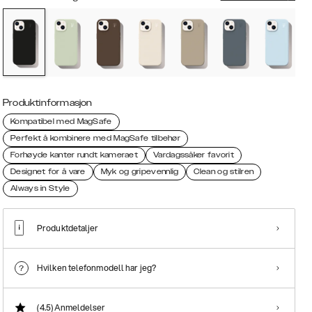
Produktinformasjon
Kompatibel med MagSafe
Perfekt å kombinere med MagSafe tilbehør
Forhøyde kanter rundt kameraet
Vardagssäker favorit
Designet for å vare
Myk og gripevennlig
Clean og stilren
Always in Style
Produktdetaljer
Hvilken telefonmodell har jeg?
(4.5)
Anmeldelser