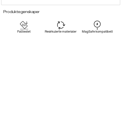
Produktegenskaper
Falltestet
Resirkulerte materialer
MagSafe kompatibelt