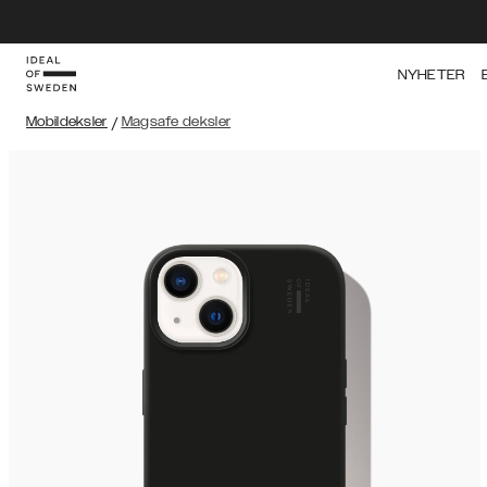
NYHETER
Mobildeksler
/
Magsafe deksler