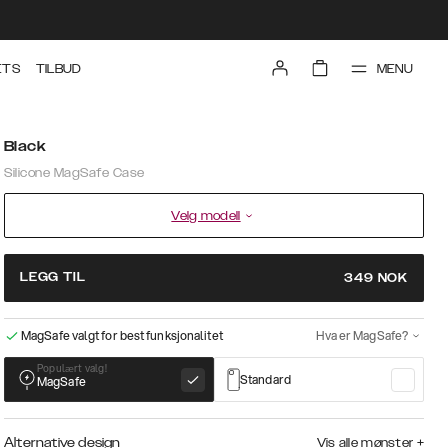
MENU
ETS
TILBUD
Black
Silicone MagSafe Case
Velg modell
LEGG TIL
349
NOK
MagSafe valgt for best funksjonalitet
Hva er MagSafe?
Populært valg!
Standard
MagSafe
Alternative design
Vis alle mønster
+