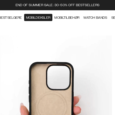
END OF SUMMER SALE: 30-50% OFF BESTSELLERS
BESTSELGERE
MOBILDEKSLER
MOBILTILBEHØR
WATCH BANDS
S