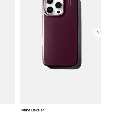
Tynne Deksler
Lommebokdeksle