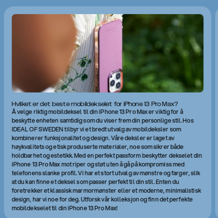
Hvilket er det beste mobildekselet for iPhone 13 Pro Max?
Å velge riktig mobildeksel til din iPhone 13 Pro Max er viktig for å
beskytte enheten samtidig som du viser frem din personlige stil. Hos
IDEAL OF SWEDEN tilbyr vi et bredt utvalg av mobildeksler som
kombinerer funksjonalitet og design. Våre deksler er laget av
høykvalitets og etisk produserte materialer, noe som sikrer både
holdbarhet og estetikk. Med en perfekt passform beskytter dekselet din
iPhone 13 Pro Max mot riper og støt uten å gå på kompromiss med
telefonens slanke profil. Vi har et stort utvalg av mønstre og farger, slik
at du kan finne et deksel som passer perfekt til din stil. Enten du
foretrekker et klassisk marmormønster eller et moderne, minimalistisk
design, har vi noe for deg. Utforsk vår kolleksjon og finn det perfekte
mobildekselet til din iPhone 13 Pro Max!