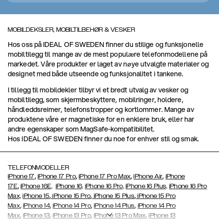
MOBILDEKSLER, MOBILTILBEHØR & VESKER
Hos oss på IDEAL OF SWEDEN finner du stilige og funksjonelle
mobiltilegg til mange av de mest populære telefonmodellene på
markedet. Våre produkter er laget av nøye utvalgte materialer og
designet med både utseende og funksjonalitet i tankene.
I tillegg til mobildekler tilbyr vi et bredt utvalg av vesker og
mobiltilegg, som skjermbeskyttere, mobilringer, holdere,
håndleddsreimer, telefonstropper og kortlommer. Mange av
produktene våre er magnetiske for en enklere bruk, eller har
andre egenskaper som MagSafe-kompatibilitet.
Hos IDEAL OF SWEDEN finner du noe for enhver stil og smak.
TELEFONMODELLER
,
,
,
,
iPhone 17
iPhone 17 Pro
iPhone 17 Pro Max
iPhone Air
iPhone
,
17E
iPhone 16E,
iPhone 16,
iPhone 16 Pro,
iPhone 16 Plus,
iPhone 16 Pro
,
,
,
Max,
iPhone 15
iPhone 15 Pro
iPhone 15 Plus
iPhone 15 Pro
,
,
,
,
Max
iPhone 14
iPhone 14 Pro
iPhone 14 Plus
iPhone 14 Pro
,
,
,
,
Max
iPhone 13
iPhone 13 Pro
iPhone 13 Pro Max
iPhone 13