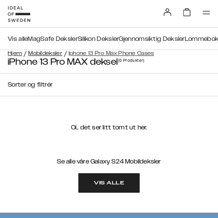
Vis alle
MagSafe Deksler
Silikon Deksler
Gjennomsiktig Deksler
Lommebokd
/
/
Hjem
Mobildeksler
Iphone 13 Pro Max Phone Cases
iPhone 13 Pro MAX deksel
(0
Produkter
)
Sorter og filtrér
Oi.. det ser litt tomt ut her.
Se alle våre Galaxy S24 Mobildeksler
VIS ALLE