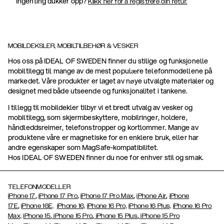
Ingenting dukker opp?
Klikk her for å registrere din retur.
MOBILDEKSLER, MOBILTILBEHØR & VESKER
Hos oss på IDEAL OF SWEDEN finner du stilige og funksjonelle
mobiltilegg til mange av de mest populære telefonmodellene på
markedet. Våre produkter er laget av nøye utvalgte materialer og
designet med både utseende og funksjonalitet i tankene.
I tillegg til mobildekler tilbyr vi et bredt utvalg av vesker og
mobiltilegg, som skjermbeskyttere, mobilringer, holdere,
håndleddsreimer, telefonstropper og kortlommer. Mange av
produktene våre er magnetiske for en enklere bruk, eller har
andre egenskaper som MagSafe-kompatibilitet.
Hos IDEAL OF SWEDEN finner du noe for enhver stil og smak.
TELEFONMODELLER
,
,
,
,
iPhone 17
iPhone 17 Pro
iPhone 17 Pro Max
iPhone Air
iPhone
,
17E
iPhone 16E,
iPhone 16,
iPhone 16 Pro,
iPhone 16 Plus,
iPhone 16 Pro
,
,
,
Max,
iPhone 15
iPhone 15 Pro
iPhone 15 Plus
iPhone 15 Pro