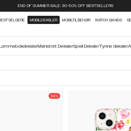
END OF SUMMER SALE: 30-50% OFF BESTSELLERS
BESTSELGERE
MOBILDEKSLER
MOBILTILBEHØR
WATCH BANDS
S
Lommebokdeksler
Mønstret Deksler
Speil Deksler
Tynne deksler
A
50%