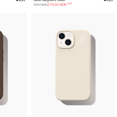
4.5
4.5
Clear MagSafe Case
/5
/5
-
30
%
399
NOK
279.30
NOK