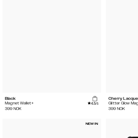
Black
Cherry Lacque
4.5
Magnet Wallet+
Glitter Glow Ma
/5
399
NOK
399
NOK
NEW IN