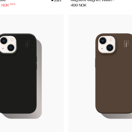
3.8
ase
Magsafe Magnet Wallet+
/5
-
30
%
0
NOK
499
NOK