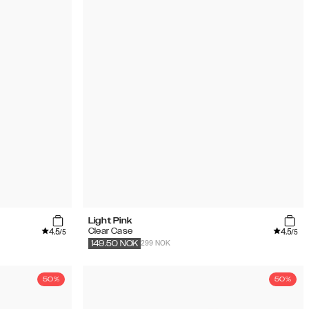
Light Pink
4.5
4.5
Clear Case
/5
/5
299 NOK
149.50
NOK
50%
50%