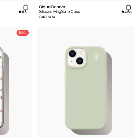
Cloud Dancer
4.5
4.5
Silicone MagSafe Case
/5
/5
349
NOK
50%