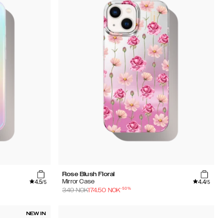
Rose Blush Floral
4.5
4.4
Mirror Case
/5
/5
-
50
%
349
NOK
174.50
NOK
NEW IN