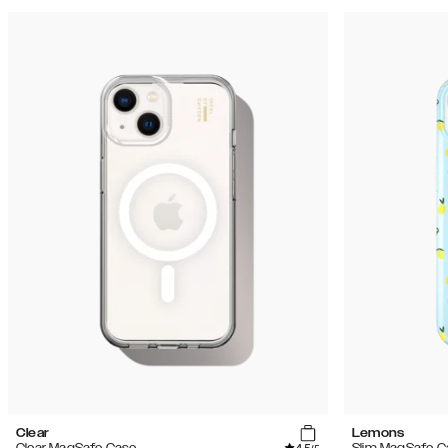
Clear
Lemons