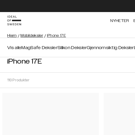
NYHETER
Hjem
/
Mobildeksler
/
iPhone 17E
Vis alle
MagSafe Deksler
Silikon Deksler
Gjennomsiktig Deksler
iPhone 17E
110
Produkter
Sortere
Sorter
etter:
Anbefalte