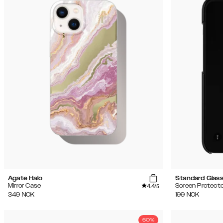
Agate Halo
Standard Glas
4.4
Mirror Case
Screen Protecto
/5
349
NOK
199
NOK
50%