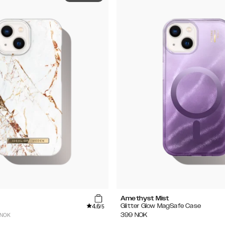
Amethyst Mist
4.6
Glitter Glow MagSafe Case
/5
 NOK
399
NOK