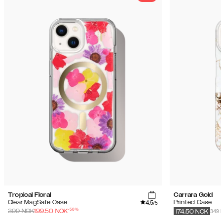
Tropical Floral
Carrara Gold
4.5
Clear MagSafe Case
Printed Case
/5
-
50
%
349
399
NOK
199.50
NOK
174.50
NOK