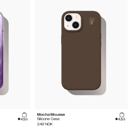
Mocha Mousse
4.5
4.5
Silicone Case
/5
/5
249
NOK