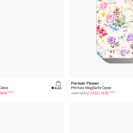
Forever Flower
4.4
 Case
Printed MagSafe Case
/5
-
50
%
-
50
%
NOK
449
NOK
224.50
NOK