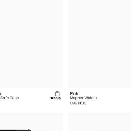
r
Pink
4.5
gSafe Case
Magnet Wallet+
/5
399
NOK