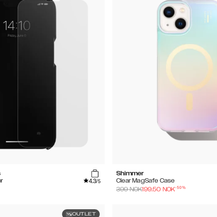
s
Shimmer
4.3
r
Clear MagSafe Case
/5
-
50
%
399
NOK
199.50
NOK
OUTLET