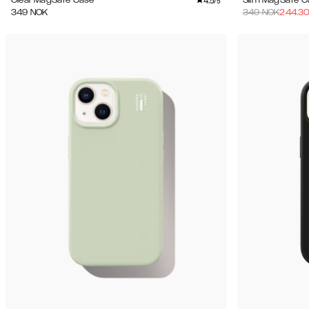
4.5
Clear MagSafe Case
Slim MagSafe C
/5
349
NOK
349
NOK
244.3