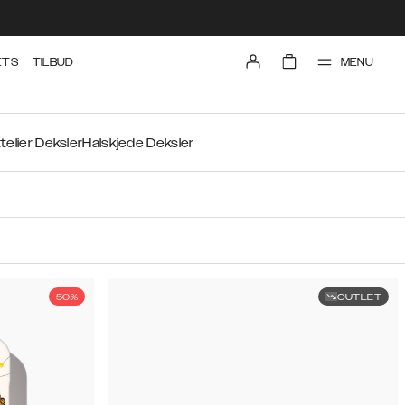
MENU
ETS
TILBUD
telier Deksler
Halskjede Deksler
50%
OUTLET