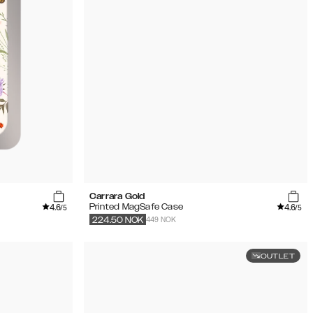
Carrara Gold
4.6
4.6
Printed MagSafe Case
/5
/5
449 NOK
224.50
NOK
OUTLET