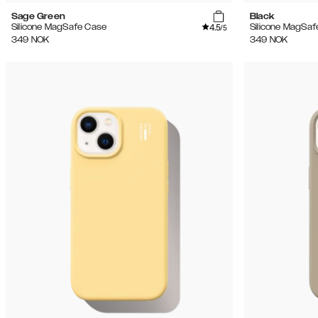
Sage Green
Black
4.5
Silicone MagSafe Case
Silicone MagSaf
/5
349
NOK
349
NOK