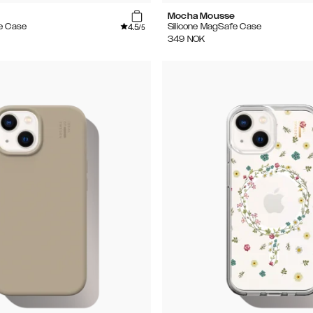
Mocha Mousse
4.5
e Case
Silicone MagSafe Case
/5
349
NOK