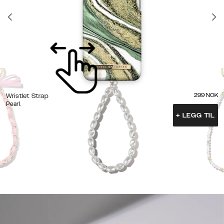
299
NOK
Wristlet Strap
Pearl
+
LEGG TIL