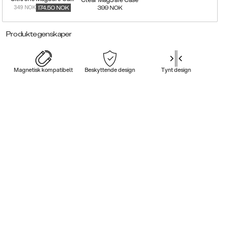
349 NOK
174.50
NOK
399
NOK
Produktegenskaper
Magnetisk kompatibelt
Beskyttende design
Tynt design