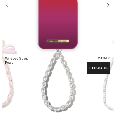
Wristlet Strap
299
NOK
Pearl
+
LEGG TIL