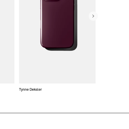
Tynne Deksler
Lommebokdeksle