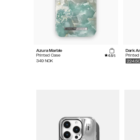
Azura Marble
Dark A
4.6
Printed Case
Printe
/5
349
NOK
224.5