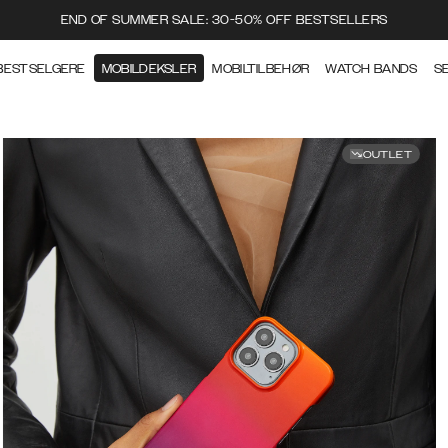
END OF SUMMER SALE: 30-50% OFF BESTSELLERS
BESTSELGERE
MOBILDEKSLER
MOBILTILBEHØR
WATCH BANDS
S
OUTLET