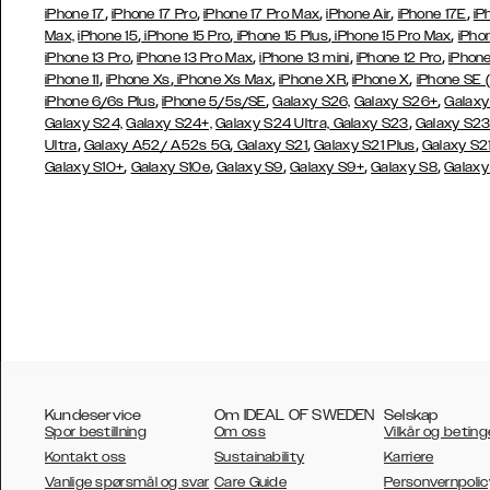
,
,
,
,
,
iPhone 17
iPhone 17 Pro
iPhone 17 Pro Max
iPhone Air
iPhone 17E
iP
,
,
,
,
Max,
iPhone 15
iPhone 15 Pro
iPhone 15 Plus
iPhone 15 Pro Max
iPho
,
,
,
,
iPhone 13 Pro
iPhone 13 Pro Max
iPhone 13 mini
iPhone 12 Pro
iPhone
,
,
,
,
,
iPhone 11
iPhone Xs
iPhone Xs Max
iPhone XR
iPhone X
iPhone SE 
,
,
,
iPhone 6/6s Plus
iPhone 5/5s/SE
Galaxy S26,
Galaxy S26+
Galaxy
,
Galaxy S24,
Galaxy S24+,
Galaxy S24 Ultra,
Galaxy S23
Galaxy S2
,
,
,
,
Ultra
Galaxy A52/ A52s 5G
Galaxy S21
Galaxy S21 Plus
Galaxy S21
,
,
,
,
,
Galaxy S10+
Galaxy S10e
Galaxy S9
Galaxy S9+
Galaxy S8
Galaxy
Kundeservice
Om IDEAL OF SWEDEN
Selskap
Spor bestillning
Om oss
Vilkår og beting
Kontakt oss
Sustainability
Karriere
Vanlige spørsmål og svar
Care Guide
Personvernpolic