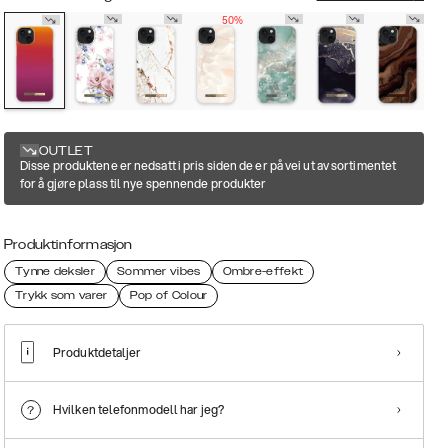
50%
OUTLET
Disse produktene er nedsatt i pris siden de er på vei ut av sortimentet
for å gjøre plass til nye spennende produkter
Produktinformasjon
Tynne deksler
Sommer vibes
Ombre-effekt
Trykk som varer
Pop of Colour
Produktdetaljer
Hvilken telefonmodell har jeg?