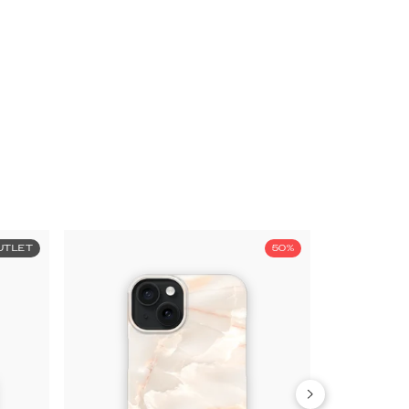
UTLET
50%