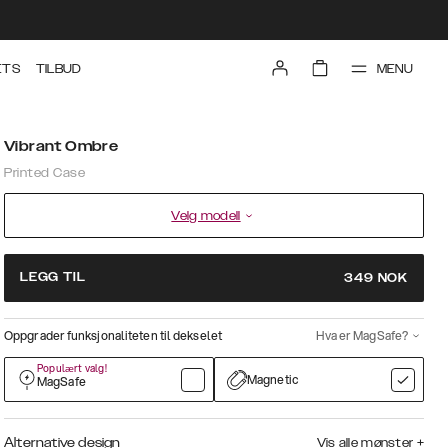
MENU
ETS
TILBUD
Vibrant Ombre
Printed Case
Velg modell
LEGG TIL
349
NOK
Oppgrader funksjonaliteten til dekselet
Hva er MagSafe?
Populært valg!
Magnetic
MagSafe
Alternative design
Vis alle mønster
+