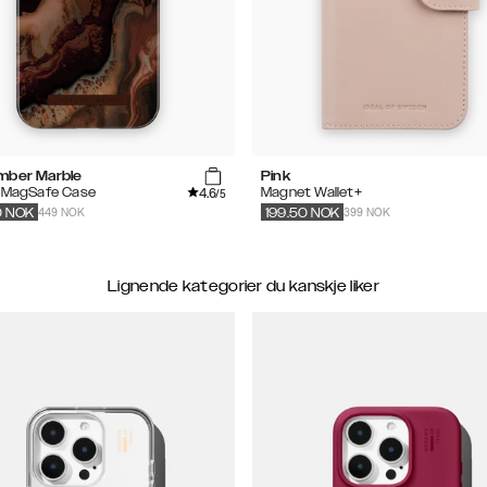
mber Marble
Pink
4.6
d MagSafe Case
Magnet Wallet+
/5
449 NOK
399 NOK
0
NOK
199.50
NOK
Lignende kategorier du kanskje liker