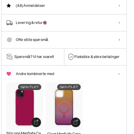
(4.6)
Anmeldelser
Levering & retur
Ofte stilte spørsmål
Spørsmål? Vi har svaret!
Fleksible & sikre betalinger
Andre kombinerte med
OUTLET
OUTLET
Silicone MagSafe Case
Clear MagSafe Case