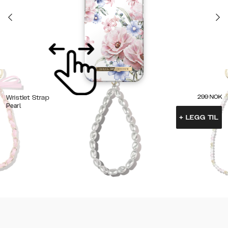
299
NOK
Wristlet Strap
Pearl
+
LEGG TIL