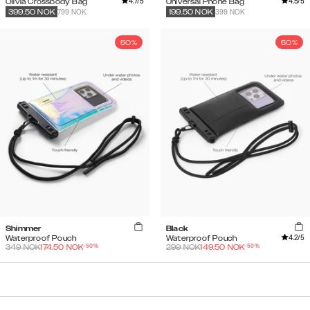
4.7
/5
4.5
/5
Olivia Crossbody Bag
Universal Phone Bag
799 NOK
399 NOK
399.50
NOK
199.50
NOK
50%
50%
Shimmer
Black
4.2
/5
Waterproof Pouch
Waterproof Pouch
-
50
%
-
50
%
349
NOK
174.50
NOK
299
NOK
149.50
NOK