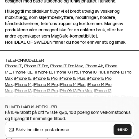
designet med både utseende og funksjonalitet i tankene.
I tillegg til mobildekler tilbyr vi et bredt utvalg av vesker og
mobiltilegg, som skjermbeskyttere, mobilringer, holdere,
håndleddsreimer, telefonstropper og kortlommer. Mange av
produktene våre er magnetiske for en enklere bruk, eller har
andre egenskaper som MagSafe-kompatibilitet.
Hos IDEAL OF SWEDEN finner du noe for enhver stil og smak.
TELEFONMODELLER
,
,
,
,
iPhone 17
iPhone 17 Pro
iPhone 17 Pro Max
iPhone Air
iPhone
,
17E
iPhone 16E,
iPhone 16,
iPhone 16 Pro,
iPhone 16 Plus,
iPhone 16 Pro
,
,
,
Max,
iPhone 15
iPhone 15 Pro
iPhone 15 Plus
iPhone 15 Pro
,
,
,
,
Max
iPhone 14
iPhone 14 Pro
iPhone 14 Plus
iPhone 14 Pro
,
,
,
,
Max
iPhone 13
iPhone 13 Pro
iPhone 13 Pro Max
iPhone 13
,
,
,
,
,
mini
iPhone 12 Pro
iPhone 12
iPhone 12 Pro Max
iPhone 12 Mini
iPhone
,
,
,
,
,
11 Pro Max
iPhone 11 Pro
iPhone 11
iPhone Xs
iPhone Xs Max
iPhone
BLI MED I VÅR KUNDEKLUBB
,
,
,
,
,
XR
iPhone X
iPhone SE (2020)
iPhone 8
iPhone 8 Plus
iPhone 7,
Få 15% rabatt på ditt første kjøp, 100 poeng som velkomstbonus
,
,
,
,
iPhone 7 Plus
iPhone 6/6s
iPhone 6/6s Plus
iPhone 5/5s/SE
Galaxy
og tilgang til hemmelige tilbud.
,
,
,
S26,
Galaxy S26+
Galaxy S26 Ultra
Samsung Galaxy S25
Galaxy
,
,
S25+
Galaxy S25 Ultra
Galaxy S24,
Galaxy S24+,
Galaxy S24
SEND
,
,
,
Ultra,
Galaxy S23
Galaxy S23+
Galaxy S23 Ultra,
Galaxy S22