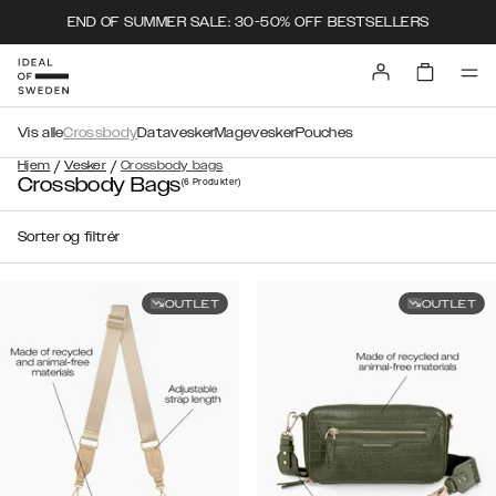
END OF SUMMER SALE: 30-50% OFF BESTSELLERS
Vis alle
Crossbody
Datavesker
Magevesker
Pouches
/
/
Hjem
Vesker
Crossbody bags
Crossbody Bags
(6
Produkter
)
Sorter og filtrér
OUTLET
OUTLET