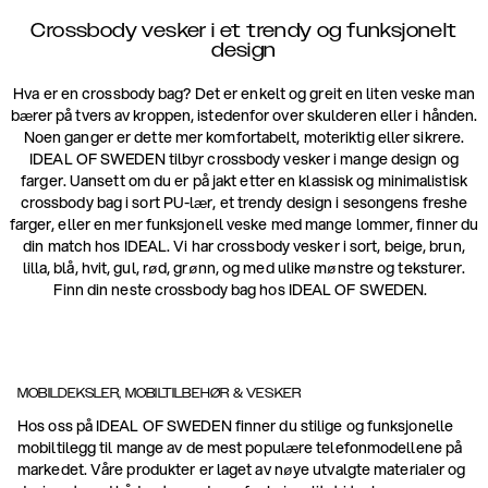
Crossbody vesker i et trendy og funksjonelt
design
Hva er en crossbody bag? Det er enkelt og greit en liten veske man
bærer på tvers av kroppen, istedenfor over skulderen eller i hånden.
Noen ganger er dette mer komfortabelt, moteriktig eller sikrere.
IDEAL OF SWEDEN tilbyr crossbody vesker i mange design og
farger. Uansett om du er på jakt etter en klassisk og minimalistisk
crossbody bag i sort PU-lær, et trendy design i sesongens freshe
farger, eller en mer funksjonell veske med mange lommer, finner du
din match hos IDEAL. Vi har crossbody vesker i sort, beige, brun,
lilla, blå, hvit, gul, rød, grønn, og med ulike mønstre og teksturer.
Finn din neste crossbody bag hos IDEAL OF SWEDEN.
MOBILDEKSLER, MOBILTILBEHØR & VESKER
Hos oss på IDEAL OF SWEDEN finner du stilige og funksjonelle
mobiltilegg til mange av de mest populære telefonmodellene på
markedet. Våre produkter er laget av nøye utvalgte materialer og