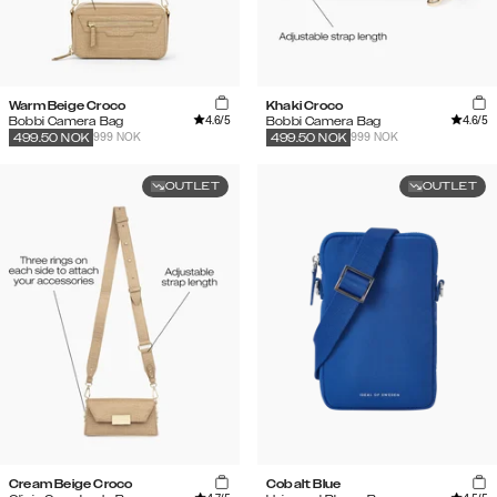
Warm Beige Croco
Khaki Croco
4.6
/5
4.6
/5
Bobbi Camera Bag
Bobbi Camera Bag
999 NOK
999 NOK
499.50
NOK
499.50
NOK
OUTLET
OUTLET
Cream Beige Croco
Cobalt Blue