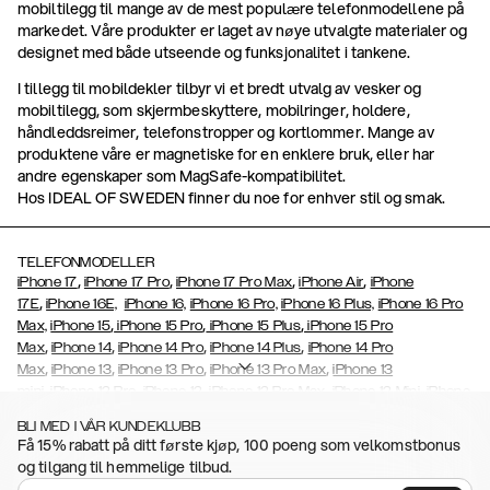
mobiltilegg til mange av de mest populære telefonmodellene på
markedet. Våre produkter er laget av nøye utvalgte materialer og
designet med både utseende og funksjonalitet i tankene.
I tillegg til mobildekler tilbyr vi et bredt utvalg av vesker og
mobiltilegg, som skjermbeskyttere, mobilringer, holdere,
håndleddsreimer, telefonstropper og kortlommer. Mange av
produktene våre er magnetiske for en enklere bruk, eller har
andre egenskaper som MagSafe-kompatibilitet.
Hos IDEAL OF SWEDEN finner du noe for enhver stil og smak.
TELEFONMODELLER
,
,
,
,
iPhone 17
iPhone 17 Pro
iPhone 17 Pro Max
iPhone Air
iPhone
,
17E
iPhone 16E,
iPhone 16,
iPhone 16 Pro,
iPhone 16 Plus,
iPhone 16 Pro
,
,
,
Max,
iPhone 15
iPhone 15 Pro
iPhone 15 Plus
iPhone 15 Pro
,
,
,
,
Max
iPhone 14
iPhone 14 Pro
iPhone 14 Plus
iPhone 14 Pro
,
,
,
,
Max
iPhone 13
iPhone 13 Pro
iPhone 13 Pro Max
iPhone 13
,
,
,
,
,
mini
iPhone 12 Pro
iPhone 12
iPhone 12 Pro Max
iPhone 12 Mini
iPhone
,
,
,
,
,
11 Pro Max
iPhone 11 Pro
iPhone 11
iPhone Xs
iPhone Xs Max
iPhone
BLI MED I VÅR KUNDEKLUBB
,
,
,
,
,
XR
iPhone X
iPhone SE (2020)
iPhone 8
iPhone 8 Plus
iPhone 7,
Få 15% rabatt på ditt første kjøp, 100 poeng som velkomstbonus
,
,
,
,
iPhone 7 Plus
iPhone 6/6s
iPhone 6/6s Plus
iPhone 5/5s/SE
Galaxy
og tilgang til hemmelige tilbud.
,
,
,
S26,
Galaxy S26+
Galaxy S26 Ultra
Samsung Galaxy S25
Galaxy