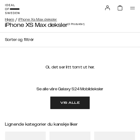
/
Hjem
iPhone Xs Max deksler
iPhone XS Max deksler
(0
Produkter
)
Sorter og filtrér
Oi.. det ser litt tomt ut her.
Se alle våre Galaxy S24 Mobildeksler
VIS ALLE
Lignende kategorier du kanskje liker