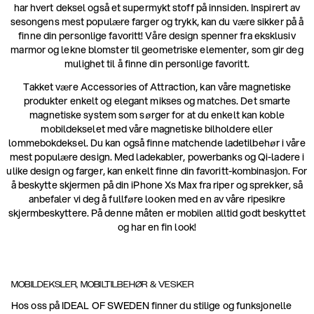
har hvert deksel også et supermykt stoff på innsiden. Inspirert av
sesongens mest populære farger og trykk, kan du være sikker på å
finne din personlige favoritt! Våre design spenner fra eksklusiv
marmor og lekne blomster til geometriske elementer, som gir deg
mulighet til å finne din personlige favoritt.
Takket være Accessories of Attraction, kan våre magnetiske
produkter enkelt og elegant mikses og matches. Det smarte
magnetiske system som sørger for at du enkelt kan koble
mobildekselet med våre magnetiske bilholdere eller
lommebokdeksel. Du kan også finne matchende ladetilbehør i våre
mest populære design. Med ladekabler, powerbanks og Qi-ladere i
ulike design og farger, kan enkelt finne din favoritt-kombinasjon. For
å beskytte skjermen på din iPhone Xs Max fra riper og sprekker, så
anbefaler vi deg å fullføre looken med en av våre ripesikre
skjermbeskyttere. På denne måten er mobilen alltid godt beskyttet
og har en fin look!
MOBILDEKSLER, MOBILTILBEHØR & VESKER
Hos oss på IDEAL OF SWEDEN finner du stilige og funksjonelle