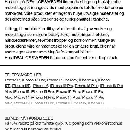
Hos oss på IDEAL OF SWEDEN finner du stilige og funksjonelle
mobiltilegg til mange av de mest populære telefonmodellene på
markedet. Våre produkter er laget av nøye utvalgte materialer og
designet med både utseende og funksjonalitet i tankene.
I tillegg til mobildekler tilbyr vi et bredt utvalg av vesker og
mobiltilegg, som skjermbeskyttere, mobilringer, holdere,
håndleddsreimer, telefonstropper og kortlommer. Mange av
produktene våre er magnetiske for en enklere bruk, eller har
andre egenskaper som MagSafe-kompatibilitet.
Hos IDEAL OF SWEDEN finner du noe for enhver stil og smak.
TELEFONMODELLER
,
,
,
,
iPhone 17
iPhone 17 Pro
iPhone 17 Pro Max
iPhone Air
iPhone
,
17E
iPhone 16E,
iPhone 16,
iPhone 16 Pro,
iPhone 16 Plus,
iPhone 16 Pro
,
,
,
Max,
iPhone 15
iPhone 15 Pro
iPhone 15 Plus
iPhone 15 Pro
,
,
,
,
Max
iPhone 14
iPhone 14 Pro
iPhone 14 Plus
iPhone 14 Pro
,
,
,
,
Max
iPhone 13
iPhone 13 Pro
iPhone 13 Pro Max
iPhone 13
,
,
,
,
,
mini
iPhone 12 Pro
iPhone 12
iPhone 12 Pro Max
iPhone 12 Mini
iPhone
,
,
,
,
,
11 Pro Max
iPhone 11 Pro
iPhone 11
iPhone Xs
iPhone Xs Max
iPhone
BLI MED I VÅR KUNDEKLUBB
,
,
,
,
,
XR
iPhone X
iPhone SE (2020)
iPhone 8
iPhone 8 Plus
iPhone 7,
Få 15% rabatt på ditt første kjøp, 100 poeng som velkomstbonus
,
,
,
,
iPhone 7 Plus
iPhone 6/6s
iPhone 6/6s Plus
iPhone 5/5s/SE
Galaxy
og tilgang til hemmelige tilbud.