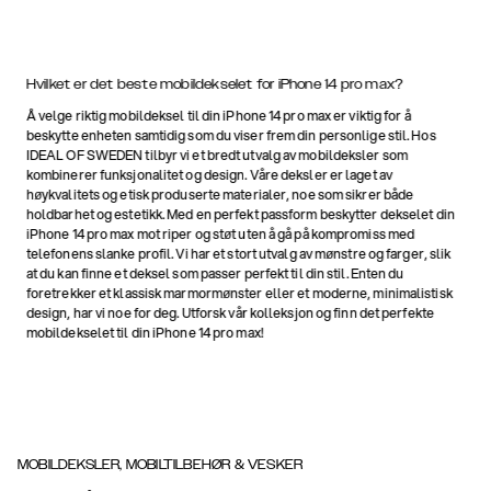
Hvilket er det beste mobildekselet for iPhone 14 pro max?
Å velge riktig mobildeksel til din iPhone 14 pro max er viktig for å
beskytte enheten samtidig som du viser frem din personlige stil. Hos
IDEAL OF SWEDEN tilbyr vi et bredt utvalg av mobildeksler som
kombinerer funksjonalitet og design. Våre deksler er laget av
høykvalitets og etisk produserte materialer, noe som sikrer både
holdbarhet og estetikk. Med en perfekt passform beskytter dekselet din
iPhone 14 pro max mot riper og støt uten å gå på kompromiss med
telefonens slanke profil. Vi har et stort utvalg av mønstre og farger, slik
at du kan finne et deksel som passer perfekt til din stil. Enten du
foretrekker et klassisk marmormønster eller et moderne, minimalistisk
design, har vi noe for deg. Utforsk vår kolleksjon og finn det perfekte
mobildekselet til din iPhone 14 pro max!
MOBILDEKSLER, MOBILTILBEHØR & VESKER