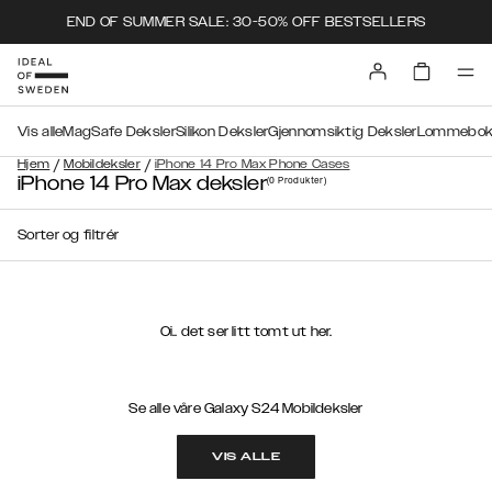
END OF SUMMER SALE: 30-50% OFF BESTSELLERS
Vis alle
MagSafe Deksler
Silikon Deksler
Gjennomsiktig Deksler
Lommebokd
/
/
Hjem
Mobildeksler
iPhone 14 Pro Max Phone Cases
iPhone 14 Pro Max deksler
(0
Produkter
)
Sorter og filtrér
Oi.. det ser litt tomt ut her.
Se alle våre Galaxy S24 Mobildeksler
VIS ALLE