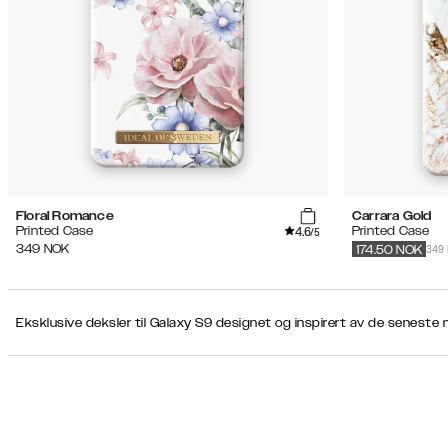
først)
17 Pro
Pris
(høyeste
først)
Produkttype
Farge
Floral Romance
Carrara Gold
4.6
Printed Case
Printed Case
/5
Sekundær farge
349
349
NOK
174.50
NOK
Mønster
Eksklusive deksler til Galaxy S9 designet og inspirert av de senest