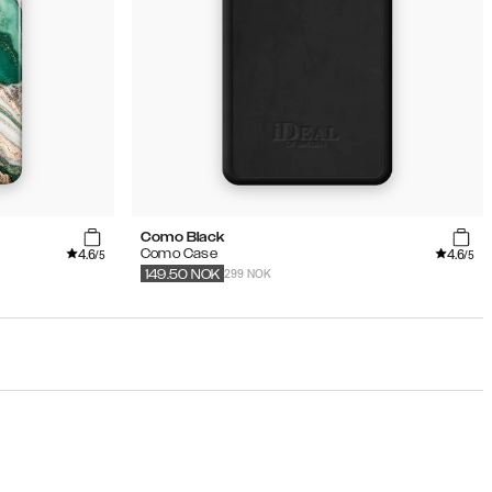
Como Black
4.6
4.6
Como Case
/5
/5
299 NOK
149.50
NOK