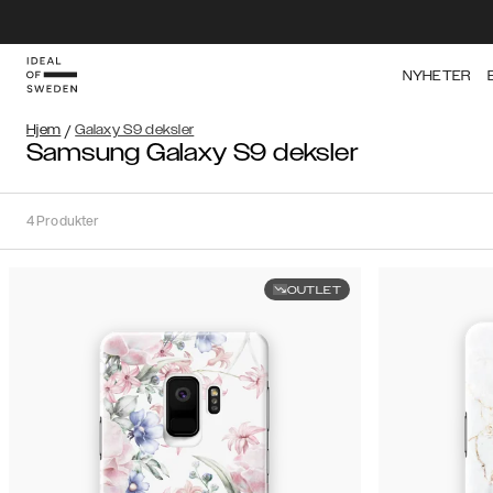
NYHETER
Hjem
/
Galaxy S9 deksler
Samsung Galaxy S9 deksler
4
Produkter
OUTLET
Sortere
Sorter
etter:
Anbefalte
Anbefalte
Popularitet
Filtrer
Pris
(laveste
iPhone