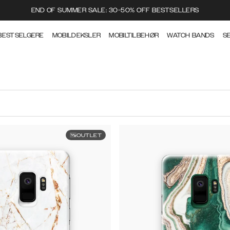
END OF SUMMER SALE: 30-50% OFF BESTSELLERS
BESTSELGERE
MOBILDEKSLER
MOBILTILBEHØR
WATCH BANDS
S
OUTLET