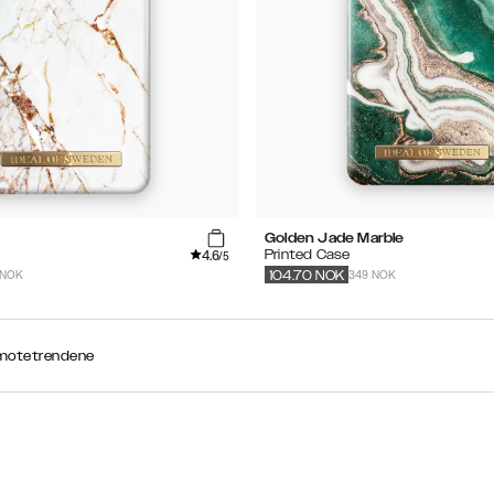
Golden Jade Marble
4.6
Printed Case
/5
 NOK
349 NOK
104.70
NOK
e motetrendene