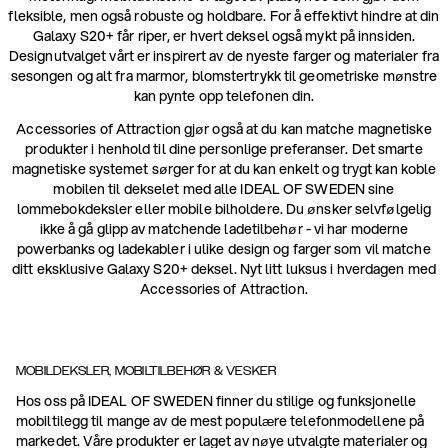
fleksible, men også robuste og holdbare. For å effektivt hindre at din
Galaxy S20+ får riper, er hvert deksel også mykt på innsiden.
Designutvalget vårt er inspirert av de nyeste farger og materialer fra
sesongen og alt fra marmor, blomstertrykk til geometriske mønstre
kan pynte opp telefonen din.
Accessories of Attraction gjør også at du kan matche magnetiske
produkter i henhold til dine personlige preferanser. Det smarte
magnetiske systemet sørger for at du kan enkelt og trygt kan koble
mobilen til dekselet med alle IDEAL OF SWEDEN sine
lommebokdeksler eller mobile bilholdere. Du ønsker selvfølgelig
ikke å gå glipp av matchende ladetilbehør - vi har moderne
powerbanks og ladekabler i ulike design og farger som vil matche
ditt eksklusive Galaxy S20+ deksel. Nyt litt luksus i hverdagen med
Accessories of Attraction.
MOBILDEKSLER, MOBILTILBEHØR & VESKER
Hos oss på IDEAL OF SWEDEN finner du stilige og funksjonelle
mobiltilegg til mange av de mest populære telefonmodellene på
markedet. Våre produkter er laget av nøye utvalgte materialer og