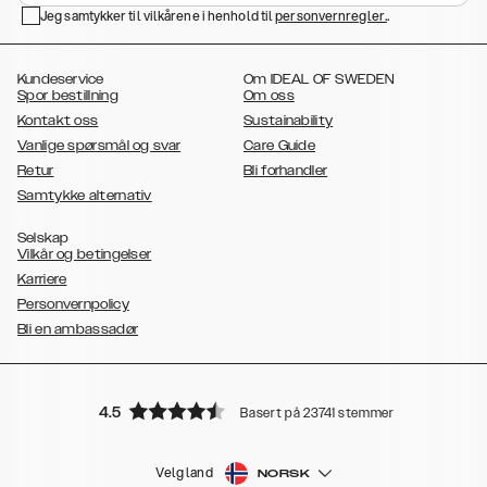
,
,
,
Jeg samtykker til vilkårene i henhold til
personvernregler.
.
Galaxy S22 Plus
Galaxy S22 Ultra
Galaxy A52/ A52s 5G
Galaxy
,
,
,
,
,
S21
Galaxy S21 Plus
Galaxy S21 Ultra
Galaxy S20
Galaxy S20 Plus
,
,
,
,
,
Galaxy S20 Ultra
Galaxy S10
Galaxy S10+
Galaxy S10e
Galaxy S9
,
,
Kundeservice
Om IDEAL OF SWEDEN
Galaxy S9+
Galaxy S8
Galaxy S8+
Spor bestillning
Om oss
Kontakt oss
Sustainability
Vanlige spørsmål og svar
Care Guide
Retur
Bli forhandler
Samtykke alternativ
Selskap
Vilkår og betingelser
Karriere
Personvernpolicy
Bli en ambassadør
4.5
Basert på 23741 stemmer
Velg land
NORSK