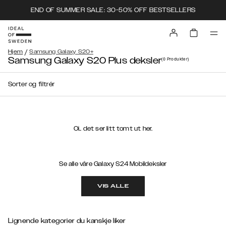
END OF SUMMER SALE: 30-50% OFF BESTSELLERS
/
Hjem
Samsung Galaxy S20+
Samsung Galaxy S20 Plus deksler
(0
Produkter
)
Sorter og filtrér
Oi.. det ser litt tomt ut her.
Se alle våre Galaxy S24 Mobildeksler
VIS ALLE
Lignende kategorier du kanskje liker