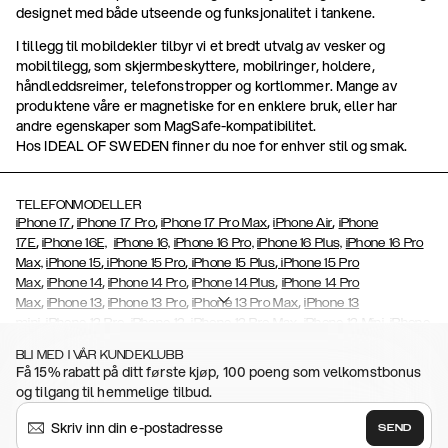
designet med både utseende og funksjonalitet i tankene.
I tillegg til mobildekler tilbyr vi et bredt utvalg av vesker og
mobiltilegg, som skjermbeskyttere, mobilringer, holdere,
håndleddsreimer, telefonstropper og kortlommer. Mange av
produktene våre er magnetiske for en enklere bruk, eller har
andre egenskaper som MagSafe-kompatibilitet.
Hos IDEAL OF SWEDEN finner du noe for enhver stil og smak.
TELEFONMODELLER
,
,
,
,
iPhone 17
iPhone 17 Pro
iPhone 17 Pro Max
iPhone Air
iPhone
,
17E
iPhone 16E,
iPhone 16,
iPhone 16 Pro,
iPhone 16 Plus,
iPhone 16 Pro
,
,
,
Max,
iPhone 15
iPhone 15 Pro
iPhone 15 Plus
iPhone 15 Pro
,
,
,
,
Max
iPhone 14
iPhone 14 Pro
iPhone 14 Plus
iPhone 14 Pro
,
,
,
,
Max
iPhone 13
iPhone 13 Pro
iPhone 13 Pro Max
iPhone 13
,
,
,
,
,
mini
iPhone 12 Pro
iPhone 12
iPhone 12 Pro Max
iPhone 12 Mini
iPhone
,
,
,
,
,
11 Pro Max
iPhone 11 Pro
iPhone 11
iPhone Xs
iPhone Xs Max
iPhone
BLI MED I VÅR KUNDEKLUBB
,
,
,
,
,
XR
iPhone X
iPhone SE (2020)
iPhone 8
iPhone 8 Plus
iPhone 7,
Få 15% rabatt på ditt første kjøp, 100 poeng som velkomstbonus
,
,
,
,
iPhone 7 Plus
iPhone 6/6s
iPhone 6/6s Plus
iPhone 5/5s/SE
Galaxy
og tilgang til hemmelige tilbud.
,
,
,
S26,
Galaxy S26+
Galaxy S26 Ultra
Samsung Galaxy S25
Galaxy
,
,
S25+
Galaxy S25 Ultra
Galaxy S24,
Galaxy S24+,
Galaxy S24
SEND
,
,
,
Ultra,
Galaxy S23
Galaxy S23+
Galaxy S23 Ultra,
Galaxy S22