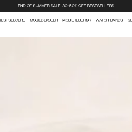
END OF SUMMER SALE: 30-50% OFF BESTSELLERS
BESTSELGERE
MOBILDEKSLER
MOBILTILBEHØR
WATCH BANDS
S