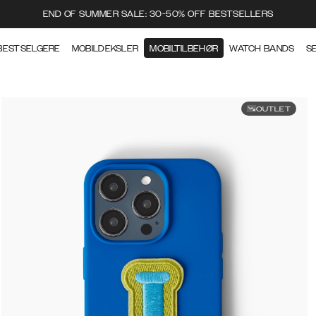
END OF SUMMER SALE: 30-50% OFF BESTSELLERS
BESTSELGERE
MOBILDEKSLER
MOBILTILBEHØR
WATCH BANDS
S
OUTLET