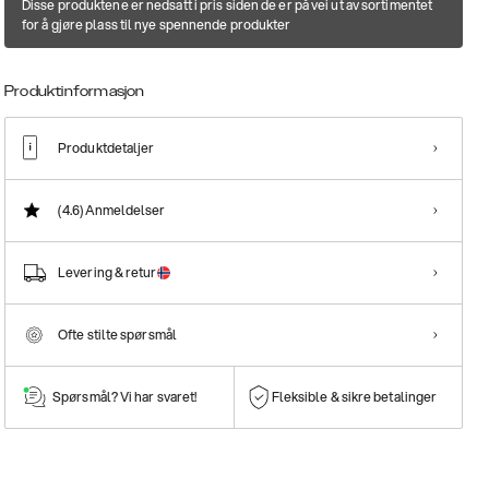
Disse produktene er nedsatt i pris siden de er på vei ut av sortimentet
for å gjøre plass til nye spennende produkter
Produktinformasjon
Produktdetaljer
(4.6)
Anmeldelser
Levering & retur
Ofte stilte spørsmål
Spørsmål? Vi har svaret!
Fleksible & sikre betalinger