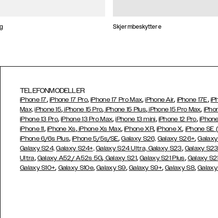
ng
Skjermbeskyttere
TELEFONMODELLER
,
,
,
,
,
iPhone 17
iPhone 17 Pro
iPhone 17 Pro Max
iPhone Air
iPhone 17E
iP
,
,
,
,
Max,
iPhone 15
iPhone 15 Pro
iPhone 15 Plus
iPhone 15 Pro Max
iPho
,
,
,
,
iPhone 13 Pro
iPhone 13 Pro Max
iPhone 13 mini
iPhone 12 Pro
iPhone
,
,
,
,
,
iPhone 11
iPhone Xs
iPhone Xs Max
iPhone XR
iPhone X
iPhone SE 
,
,
,
iPhone 6/6s Plus
iPhone 5/5s/SE
Galaxy S26,
Galaxy S26+
Galaxy
,
Galaxy S24,
Galaxy S24+,
Galaxy S24 Ultra,
Galaxy S23
Galaxy S2
,
,
,
,
Ultra
Galaxy A52/ A52s 5G
Galaxy S21
Galaxy S21 Plus
Galaxy S21
,
,
,
,
,
Galaxy S10+
Galaxy S10e
Galaxy S9
Galaxy S9+
Galaxy S8
Galaxy