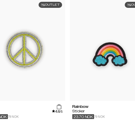
OUTLET
O
Rainbow
4.6
Sticker
/5
79 NOK
79 NOK
NOK
23.70
NOK