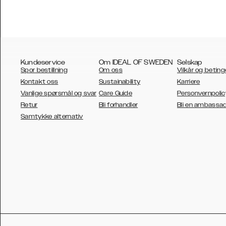
Kundeservice
Om IDEAL OF SWEDEN
Selskap
Spor bestillning
Om oss
Vilkår og beting
Kontakt oss
Sustainability
Karriere
Vanlige spørsmål og svar
Care Guide
Personvernpolic
Retur
Bli forhandler
Bli en ambassa
AUSTRALIA
Samtykke alternativ
AUSTRIA
BELGIUM
CANADA
DANSK
DEUTSCH