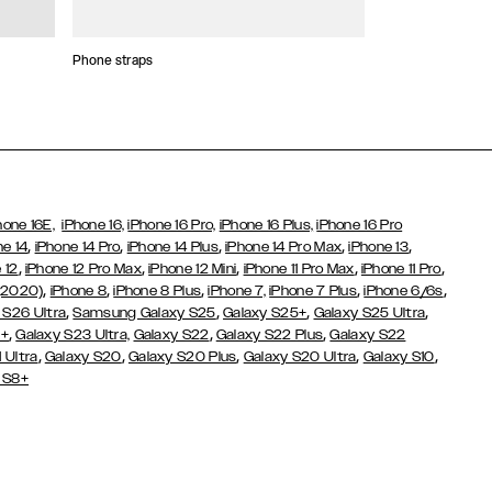
Phone straps
Kortholdere
hone 16E,
iPhone 16,
iPhone 16 Pro,
iPhone 16 Plus,
iPhone 16 Pro
,
,
,
,
,
ne 14
iPhone 14 Pro
iPhone 14 Plus
iPhone 14 Pro Max
iPhone 13
,
,
,
,
,
 12
iPhone 12 Pro Max
iPhone 12 Mini
iPhone 11 Pro Max
iPhone 11 Pro
,
,
,
,
,
(2020)
iPhone 8
iPhone 8 Plus
iPhone 7,
iPhone 7 Plus
iPhone 6/6s
,
,
,
,
 S26 Ultra
Samsung Galaxy S25
Galaxy S25+
Galaxy S25 Ultra
,
,
,
3+
Galaxy S23 Ultra,
Galaxy S22
Galaxy S22 Plus
Galaxy S22
,
,
,
,
,
 Ultra
Galaxy S20
Galaxy S20 Plus
Galaxy S20 Ultra
Galaxy S10
 S8+