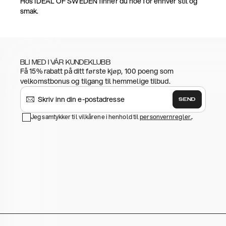
Hos IDEAL OF SWEDEN finner du noe for enhver stil og
smak.
BLI MED I VÅR KUNDEKLUBB
Få 15% rabatt på ditt første kjøp, 100 poeng som
velkomstbonus og tilgang til hemmelige tilbud.
SEND
Jeg samtykker til vilkårene i henhold til
personvernregler.
.