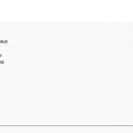
elser
y
dør