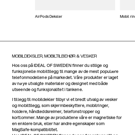
AirPods Deksler
Mobil ri
MOBILDEKSLER, MOBILTILBEHØR & VESKER
Hos oss på IDEAL OF SWEDEN finner du stilige og
funksjonelle mobiltilegg til mange av de mest populære
telefonmodellene på markedet. Våre produkter er laget
av nøye utvalgte materialer og designet med både
utseende og funksjonalitet i tankene.
I tillegg til mobildekler tilbyr vi et bredt utvalg av vesker
og mobiltilegg, som skjermbeskyttere, mobilringer,
holdere, håndleddsreimer, telefonstropper og
kortlommer. Mange av produktene våre er magnetiske for
en enklere bruk, eller har andre egenskaper som
MagSafe-kompatibilitet.