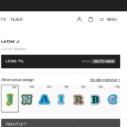
MENU
ETS
TILBUD
Letter J
Letter Sticker
99 NOK
LEGG TIL
29.70
NOK
Alternative design
Vis alle mønster
+
OUTLET