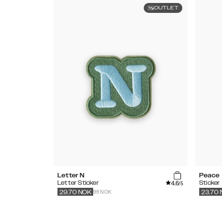
OUTLET
Letter N
Peace
4.6
Letter Sticker
Sticker
/5
99 NOK
29.70
NOK
23.70