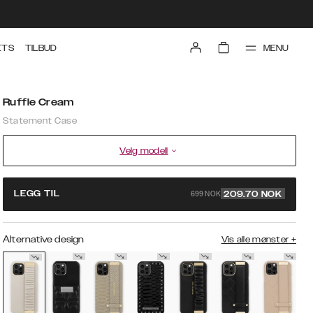
MENU
ETS
TILBUD
Ruffle Cream
Statement Case
Velg modell
699 NOK
LEGG TIL
209.70
NOK
Alternative design
Vis alle mønster
+