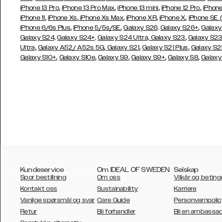
,
,
,
,
iPhone 13 Pro
iPhone 13 Pro Max
iPhone 13 mini
iPhone 12 Pro
iPhone
,
,
,
,
,
iPhone 11
iPhone Xs
iPhone Xs Max
iPhone XR
iPhone X
iPhone SE 
,
,
,
iPhone 6/6s Plus
iPhone 5/5s/SE
Galaxy S26,
Galaxy S26+
Galaxy
,
Galaxy S24,
Galaxy S24+,
Galaxy S24 Ultra,
Galaxy S23
Galaxy S2
,
,
,
,
Ultra
Galaxy A52/ A52s 5G
Galaxy S21
Galaxy S21 Plus
Galaxy S21
,
,
,
,
,
Galaxy S10+
Galaxy S10e
Galaxy S9
Galaxy S9+
Galaxy S8
Galaxy
Kundeservice
Om IDEAL OF SWEDEN
Selskap
Spor bestillning
Om oss
Vilkår og beting
Kontakt oss
Sustainability
Karriere
Vanlige spørsmål og svar
Care Guide
Personvernpolic
Retur
Bli forhandler
Bli en ambassa
AUSTRALIA