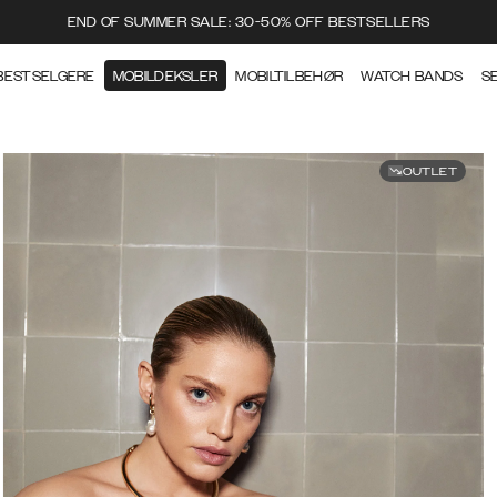
END OF SUMMER SALE: 30-50% OFF BESTSELLERS
BESTSELGERE
MOBILDEKSLER
MOBILTILBEHØR
WATCH BANDS
S
OUTLET