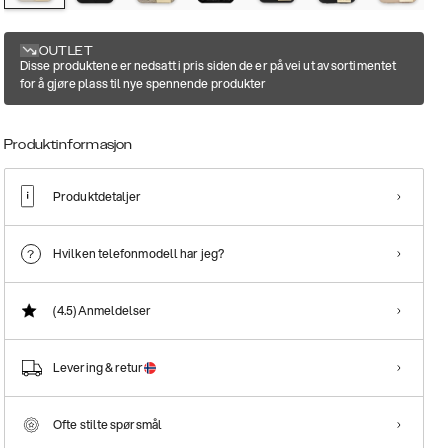
OUTLET
Disse produktene er nedsatt i pris siden de er på vei ut av sortimentet
for å gjøre plass til nye spennende produkter
Produktinformasjon
Produktdetaljer
Hvilken telefonmodell har jeg?
(4.5)
Anmeldelser
Levering & retur
Ofte stilte spørsmål