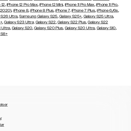
,
,
,
,
,
 12
iPhone 12 Pro Max
iPhone 12 Mini
iPhone 11 Pro Max
iPhone 11 Pro
,
,
,
,
,
(2020)
iPhone 8
iPhone 8 Plus
iPhone 7,
iPhone 7 Plus
iPhone 6/6s
,
,
,
,
 S26 Ultra
Samsung Galaxy S25
Galaxy S25+
Galaxy S25 Ultra
,
,
,
3+
Galaxy S23 Ultra,
Galaxy S22
Galaxy S22 Plus
Galaxy S22
,
,
,
,
,
 Ultra
Galaxy S20
Galaxy S20 Plus
Galaxy S20 Ultra
Galaxy S10
 S8+
elser
y
dør