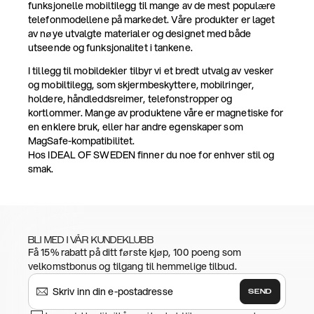
funksjonelle mobiltilegg til mange av de mest populære
telefonmodellene på markedet. Våre produkter er laget
av nøye utvalgte materialer og designet med både
utseende og funksjonalitet i tankene.
I tillegg til mobildekler tilbyr vi et bredt utvalg av vesker
og mobiltilegg, som skjermbeskyttere, mobilringer,
holdere, håndleddsreimer, telefonstropper og
kortlommer. Mange av produktene våre er magnetiske for
en enklere bruk, eller har andre egenskaper som
MagSafe-kompatibilitet.
Hos IDEAL OF SWEDEN finner du noe for enhver stil og
smak.
BLI MED I VÅR KUNDEKLUBB
Få 15% rabatt på ditt første kjøp, 100 poeng som
velkomstbonus og tilgang til hemmelige tilbud.
SEND