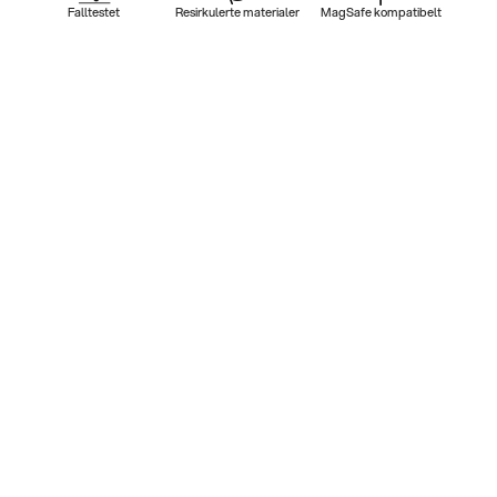
Falltestet
Resirkulerte materialer
MagSafe kompatibelt