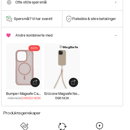
Ofte stilte spørsmål
Spørsmål? Vi har svaret!
Fleksible & sikre betalinger
Andre kombinerte med
MagSafe
50%
Bumper Magsafe Case
Silicone Magsafe Necklace Kit
499
NOK
249.50
NOK
598
NOK
Produktegenskaper