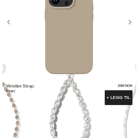
Wristlet Strap
299
NOK
Pearl
+
LEGG TIL