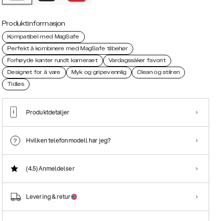
Produktinformasjon
Kompatibel med MagSafe
Perfekt å kombinere med MagSafe tilbehør
Forhøyde kanter rundt kameraet
Vardagssäker favorit
Designet for å vare
Myk og gripevennlig
Clean og stilren
Tidløs
Produktdetaljer
Hvilken telefonmodell har jeg?
(4.5)
Anmeldelser
Levering & retur