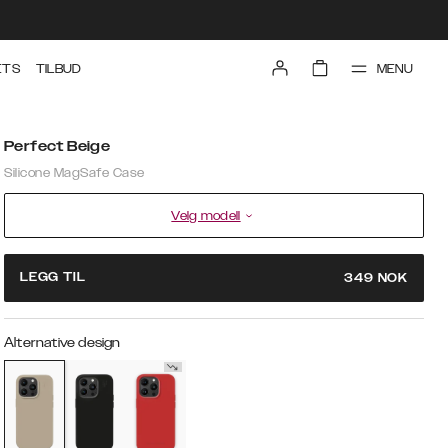
MENU
ETS
TILBUD
Perfect Beige
Silicone MagSafe Case
Velg modell
LEGG TIL
349
NOK
Alternative design