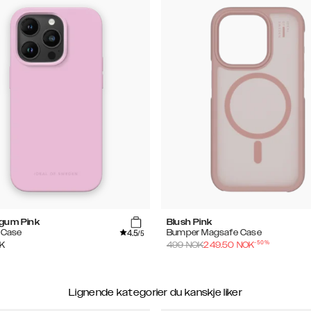
gum Pink
Blush Pink
4.5
e Case
Bumper Magsafe Case
/5
-
50
%
K
499
NOK
249.50
NOK
Lignende kategorier du kanskje liker