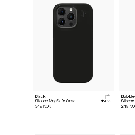
Black
Bubble
4.5
Silicone MagSafe Case
Silicon
/5
349
NOK
249
NO