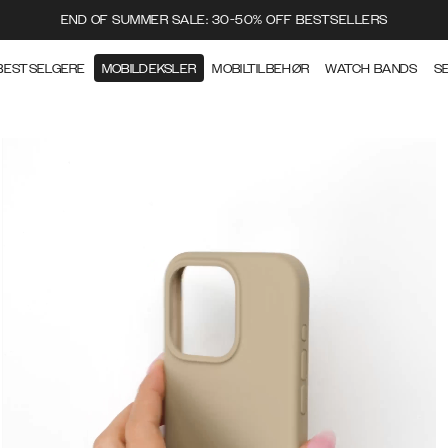
END OF SUMMER SALE: 30-50% OFF BESTSELLERS
BESTSELGERE
MOBILDEKSLER
MOBILTILBEHØR
WATCH BANDS
S