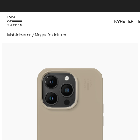
NYHETER
Mobildeksler
/
Magsafe deksler