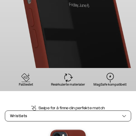
Falltestet
Resirkulerte materialer
MagSafe kompatibelt
Swipe for å finne din perfekte match
Wristlets