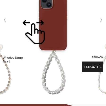
299
NOK
Wristlet Strap
Pearl
+
LEGG TIL