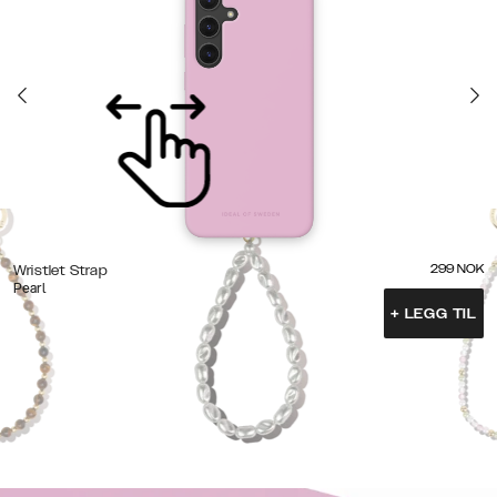
299
NOK
Wristlet Strap
Pearl
+
LEGG TIL