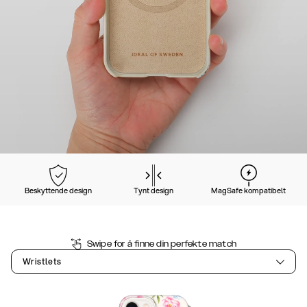
Beskyttende design
Tynt design
MagSafe kompatibelt
Swipe for å finne din perfekte match
Wristlets