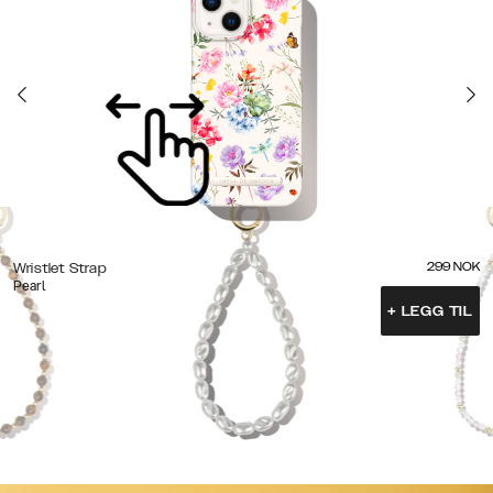
299
NOK
Wristlet Strap
Pearl
+
LEGG TIL