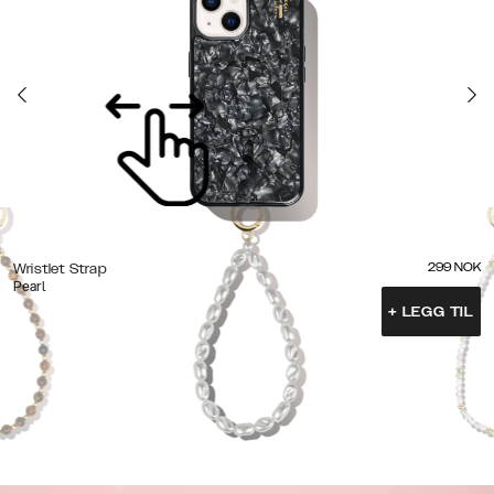
299
NOK
Wristlet Strap
Pearl
+
LEGG TIL