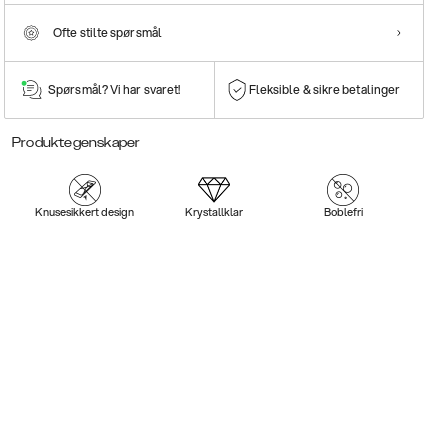
Ofte stilte spørsmål
Spørsmål? Vi har svaret!
Fleksible & sikre betalinger
Produktegenskaper
Knusesikkert design
Krystallklar
Boblefri