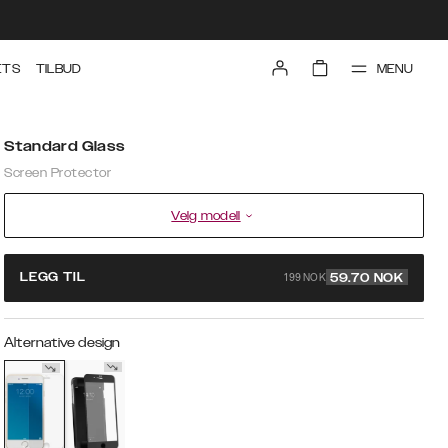
MENU
ETS
TILBUD
Standard Glass
Screen Protector
Velg modell
199 NOK
LEGG TIL
59.70
NOK
Alternative design