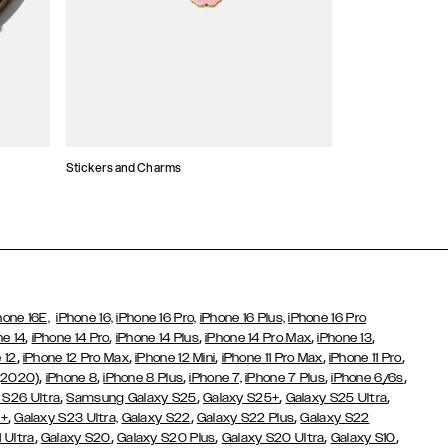
Stickers and Charms
Kortholdere
hone 16E,
iPhone 16,
iPhone 16 Pro,
iPhone 16 Plus,
iPhone 16 Pro
,
,
,
,
,
ne 14
iPhone 14 Pro
iPhone 14 Plus
iPhone 14 Pro Max
iPhone 13
,
,
,
,
,
 12
iPhone 12 Pro Max
iPhone 12 Mini
iPhone 11 Pro Max
iPhone 11 Pro
,
,
,
,
,
(2020)
iPhone 8
iPhone 8 Plus
iPhone 7,
iPhone 7 Plus
iPhone 6/6s
,
,
,
,
 S26 Ultra
Samsung Galaxy S25
Galaxy S25+
Galaxy S25 Ultra
,
,
,
3+
Galaxy S23 Ultra,
Galaxy S22
Galaxy S22 Plus
Galaxy S22
,
,
,
,
,
 Ultra
Galaxy S20
Galaxy S20 Plus
Galaxy S20 Ultra
Galaxy S10