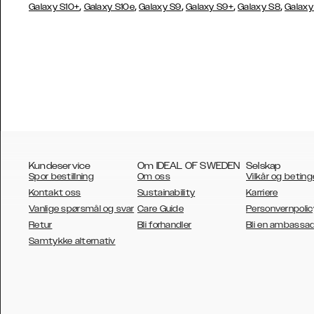
,
,
,
,
,
Galaxy S10+
Galaxy S10e
Galaxy S9
Galaxy S9+
Galaxy S8
Galaxy
Kundeservice
Om IDEAL OF SWEDEN
Selskap
Spor bestillning
Om oss
Vilkår og beting
Kontakt oss
Sustainability
Karriere
Vanlige spørsmål og svar
Care Guide
Personvernpolic
Retur
Bli forhandler
Bli en ambassa
AUSTRALIA
Samtykke alternativ
AUSTRIA
BELGIUM