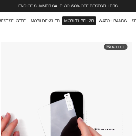
END OF SUMMER SALE: 30-50% OFF BESTSELLERS
BESTSELGERE
MOBILDEKSLER
MOBILTILBEHØR
WATCH BANDS
S
OUTLET