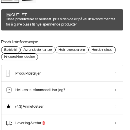
OUTLET
Disse produktene er nedsatt i pris siden de er på vei ut av sortimentet
for å gjøre plass til nye spennende produkter
Produktinformasjon
Boblefri
Avrundede kanter
Helt transparent
Herdet glass
Knusesikker design
Produktdetaljer
Hvilken telefonmodell har jeg?
(4.3)
Anmeldelser
Levering & retur