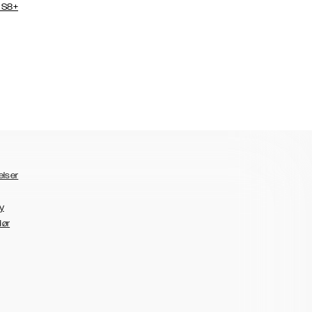
 S8+
elser
y
dør