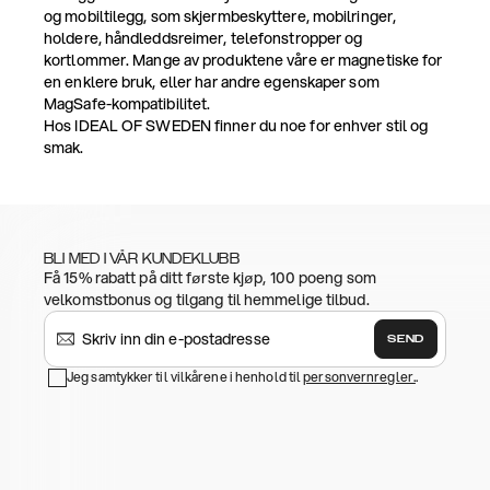
og mobiltilegg, som skjermbeskyttere, mobilringer,
holdere, håndleddsreimer, telefonstropper og
kortlommer. Mange av produktene våre er magnetiske for
en enklere bruk, eller har andre egenskaper som
MagSafe-kompatibilitet.
Hos IDEAL OF SWEDEN finner du noe for enhver stil og
smak.
BLI MED I VÅR KUNDEKLUBB
Få 15% rabatt på ditt første kjøp, 100 poeng som
velkomstbonus og tilgang til hemmelige tilbud.
SEND
Jeg samtykker til vilkårene i henhold til
personvernregler.
.