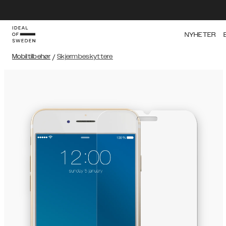
NYHETER
Mobiltilbehør
/
Skjermbeskyttere