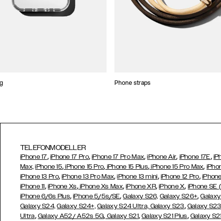
ng
Phone straps
TELEFONMODELLER
,
,
,
,
,
iPhone 17
iPhone 17 Pro
iPhone 17 Pro Max
iPhone Air
iPhone 17E
iP
,
,
,
,
Max,
iPhone 15
iPhone 15 Pro
iPhone 15 Plus
iPhone 15 Pro Max
iPho
,
,
,
,
iPhone 13 Pro
iPhone 13 Pro Max
iPhone 13 mini
iPhone 12 Pro
iPhone
,
,
,
,
,
iPhone 11
iPhone Xs
iPhone Xs Max
iPhone XR
iPhone X
iPhone SE 
,
,
,
iPhone 6/6s Plus
iPhone 5/5s/SE
Galaxy S26,
Galaxy S26+
Galaxy
,
Galaxy S24,
Galaxy S24+,
Galaxy S24 Ultra,
Galaxy S23
Galaxy S2
,
,
,
,
Ultra
Galaxy A52/ A52s 5G
Galaxy S21
Galaxy S21 Plus
Galaxy S21