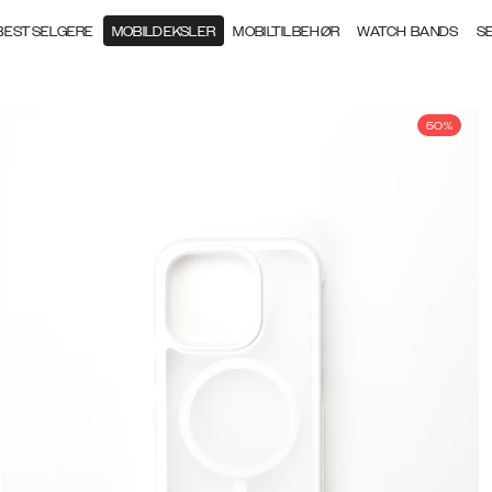
BESTSELGERE
MOBILDEKSLER
MOBILTILBEHØR
WATCH BANDS
S
50%