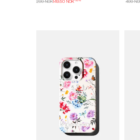
-
50
%
299
NOK
149.50
NOK
499
NO