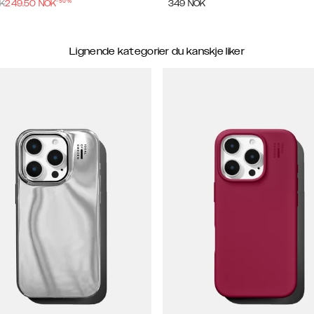
-
50
%
K
249.50
NOK
349
NOK
Lignende kategorier du kanskje liker