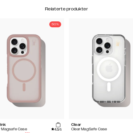
Relaterte produkter
50%
ink
Clear
4.5
 Magsafe Case
Clear MagSafe Case
/5