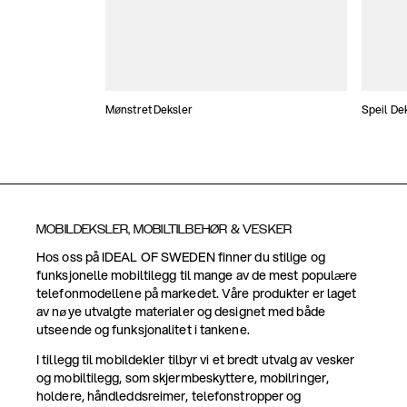
Mønstret Deksler
Speil De
MOBILDEKSLER, MOBILTILBEHØR & VESKER
Hos oss på IDEAL OF SWEDEN finner du stilige og
funksjonelle mobiltilegg til mange av de mest populære
telefonmodellene på markedet. Våre produkter er laget
av nøye utvalgte materialer og designet med både
utseende og funksjonalitet i tankene.
I tillegg til mobildekler tilbyr vi et bredt utvalg av vesker
og mobiltilegg, som skjermbeskyttere, mobilringer,
holdere, håndleddsreimer, telefonstropper og