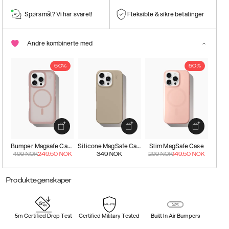
Spørsmål? Vi har svaret!
Fleksible & sikre betalinger
Andre kombinerte med
50%
50%
Bumper Magsafe Case
Silicone MagSafe Case
Slim MagSafe Case
499
NOK
249.50
NOK
349
NOK
299
NOK
149.50
NOK
Produktegenskaper
5m Certified Drop Test
Certified Military Tested
Built In Air Bumpers