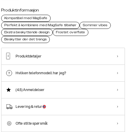
Produktinformasjon
Kompatibel med MagSafe
Perfekt å kombinere med MagSafe tilbehør
Sommer vibes
Ekstra beskyttende design
Frostet overflate
Beskytter der det trengs
Produktdetaljer
Hvilken telefonmodell har jeg?
(4.5)
Anmeldelser
Levering & retur
Ofte stilte spørsmål