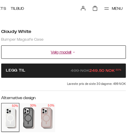
MENU
ETS
TILBUD
Cloudy White
Bumper Magsafe Case
Velg modell
-
50
%
LEGG TIL
499
NOK
249.50
NOK
Laveste pris de siste 30 dagene: 499 NOK
Alternative design
30%
50%
50%