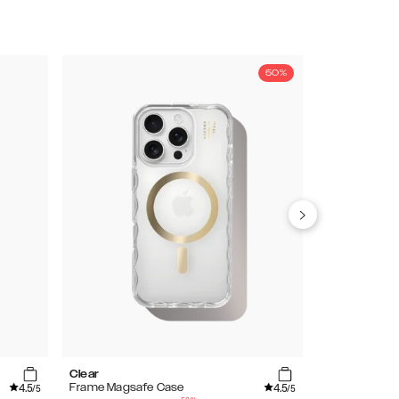
50%
Clear
Clear
4.5
4.5
Frame Magsafe Case
Frame Case
/5
/5