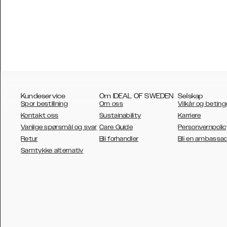
Kundeservice
Om IDEAL OF SWEDEN
Selskap
Spor bestillning
Om oss
Vilkår og beting
Kontakt oss
Sustainability
Karriere
Vanlige spørsmål og svar
Care Guide
Personvernpolic
Retur
Bli forhandler
Bli en ambassa
AUSTRALIA
Samtykke alternativ
AUSTRIA
BELGIUM
CANADA
DANSK