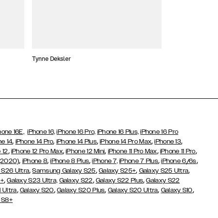
Tynne Deksler
Lommebokdeksle
hone 16E,
iPhone 16,
iPhone 16 Pro,
iPhone 16 Plus,
iPhone 16 Pro
,
,
,
,
,
ne 14
iPhone 14 Pro
iPhone 14 Plus
iPhone 14 Pro Max
iPhone 13
,
,
,
,
,
 12
iPhone 12 Pro Max
iPhone 12 Mini
iPhone 11 Pro Max
iPhone 11 Pro
,
,
,
,
,
(2020)
iPhone 8
iPhone 8 Plus
iPhone 7,
iPhone 7 Plus
iPhone 6/6s
,
,
,
,
 S26 Ultra
Samsung Galaxy S25
Galaxy S25+
Galaxy S25 Ultra
,
,
,
3+
Galaxy S23 Ultra,
Galaxy S22
Galaxy S22 Plus
Galaxy S22
,
,
,
,
,
 Ultra
Galaxy S20
Galaxy S20 Plus
Galaxy S20 Ultra
Galaxy S10
 S8+