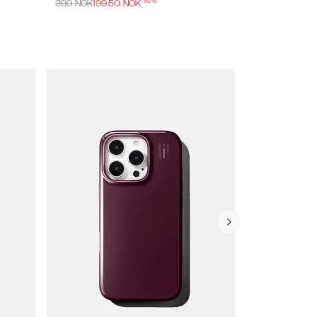
-
50
%
399
NOK
199.50
NOK
299
NOK
149.