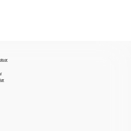
elser
y
dør