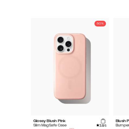
50%
Glossy Blush Pink
Blush P
3.8
Slim MagSafe Case
Bumper
/5