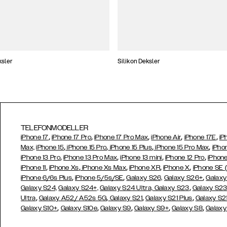
ksler
Silikon Deksler
TELEFONMODELLER
,
,
,
,
,
iPhone 17
iPhone 17 Pro
iPhone 17 Pro Max
iPhone Air
iPhone 17E
iP
,
,
,
,
Max,
iPhone 15
iPhone 15 Pro
iPhone 15 Plus
iPhone 15 Pro Max
iPho
,
,
,
,
iPhone 13 Pro
iPhone 13 Pro Max
iPhone 13 mini
iPhone 12 Pro
iPhone
,
,
,
,
,
iPhone 11
iPhone Xs
iPhone Xs Max
iPhone XR
iPhone X
iPhone SE 
,
,
,
iPhone 6/6s Plus
iPhone 5/5s/SE
Galaxy S26,
Galaxy S26+
Galaxy
,
Galaxy S24,
Galaxy S24+,
Galaxy S24 Ultra,
Galaxy S23
Galaxy S2
,
,
,
,
Ultra
Galaxy A52/ A52s 5G
Galaxy S21
Galaxy S21 Plus
Galaxy S21
,
,
,
,
,
Galaxy S10+
Galaxy S10e
Galaxy S9
Galaxy S9+
Galaxy S8
Galaxy