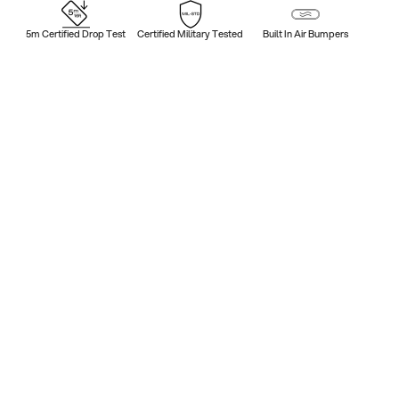
5m Certified Drop Test
Certified Military Tested
Built In Air Bumpers