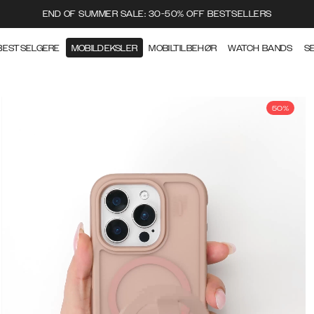
END OF SUMMER SALE: 30-50% OFF BESTSELLERS
BESTSELGERE
MOBILDEKSLER
MOBILTILBEHØR
WATCH BANDS
S
50%