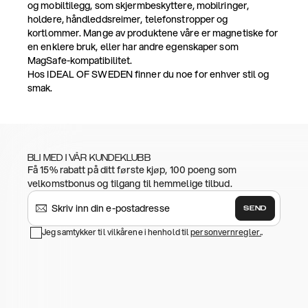
og mobiltilegg, som skjermbeskyttere, mobilringer,
holdere, håndleddsreimer, telefonstropper og
kortlommer. Mange av produktene våre er magnetiske for
en enklere bruk, eller har andre egenskaper som
MagSafe-kompatibilitet.
Hos IDEAL OF SWEDEN finner du noe for enhver stil og
smak.
BLI MED I VÅR KUNDEKLUBB
Få 15% rabatt på ditt første kjøp, 100 poeng som
velkomstbonus og tilgang til hemmelige tilbud.
SEND
Jeg samtykker til vilkårene i henhold til
personvernregler.
.