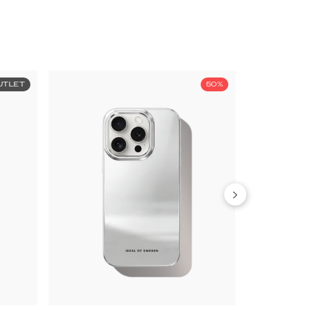
UTLET
50%