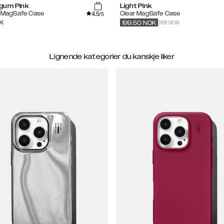
gum Pink
Light Pink
4.5
e MagSafe Case
Clear MagSafe Case
/5
399 NOK
K
199.50
NOK
Lignende kategorier du kanskje liker