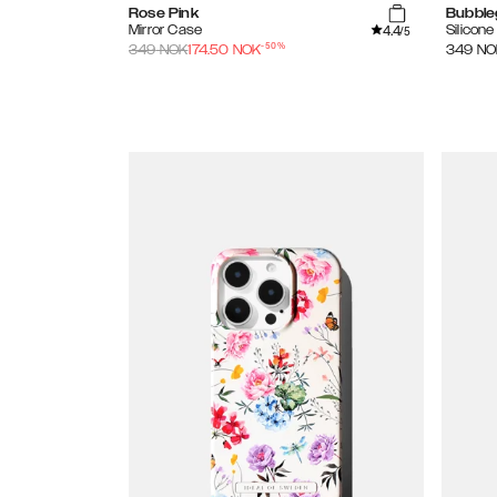
Rose Pink
Bubble
4.4
Mirror Case
Silicon
/5
-
50
%
349
NOK
174.50
NOK
349
NO