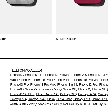
ksler
Silikon Deksler
TELEFONMODELLER
,
,
,
,
,
iPhone 17
iPhone 17 Pro
iPhone 17 Pro Max
iPhone Air
iPhone 17E
iP
,
,
,
,
Max,
iPhone 15
iPhone 15 Pro
iPhone 15 Plus
iPhone 15 Pro Max
iPho
,
,
,
,
iPhone 13 Pro
iPhone 13 Pro Max
iPhone 13 mini
iPhone 12 Pro
iPhone
,
,
,
,
,
iPhone 11
iPhone Xs
iPhone Xs Max
iPhone XR
iPhone X
iPhone SE 
,
,
,
iPhone 6/6s Plus
iPhone 5/5s/SE
Galaxy S26,
Galaxy S26+
Galaxy
,
Galaxy S24,
Galaxy S24+,
Galaxy S24 Ultra,
Galaxy S23
Galaxy S2
,
,
,
,
Ultra
Galaxy A52/ A52s 5G
Galaxy S21
Galaxy S21 Plus
Galaxy S21