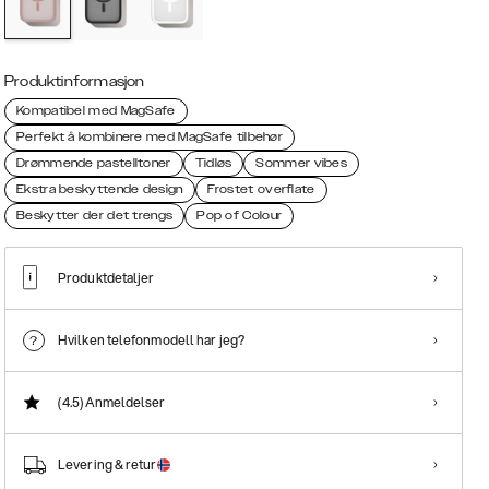
Produktinformasjon
Kompatibel med MagSafe
Perfekt å kombinere med MagSafe tilbehør
Drømmende pastelltoner
Tidløs
Sommer vibes
Ekstra beskyttende design
Frostet overflate
Beskytter der det trengs
Pop of Colour
Produktdetaljer
Hvilken telefonmodell har jeg?
(4.5)
Anmeldelser
Levering & retur