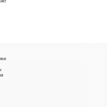
 S8+
elser
y
dør