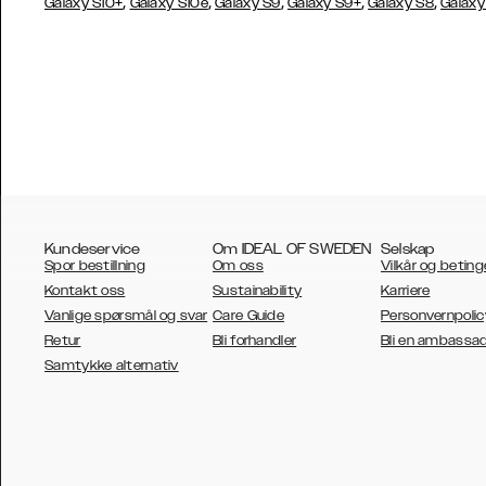
,
,
,
,
,
Galaxy S10+
Galaxy S10e
Galaxy S9
Galaxy S9+
Galaxy S8
Galaxy
Kundeservice
Om IDEAL OF SWEDEN
Selskap
Spor bestillning
Om oss
Vilkår og beting
Kontakt oss
Sustainability
Karriere
Vanlige spørsmål og svar
Care Guide
Personvernpolic
Retur
Bli forhandler
Bli en ambassa
AUSTRALIA
Samtykke alternativ
AUSTRIA
BELGIUM
CANADA