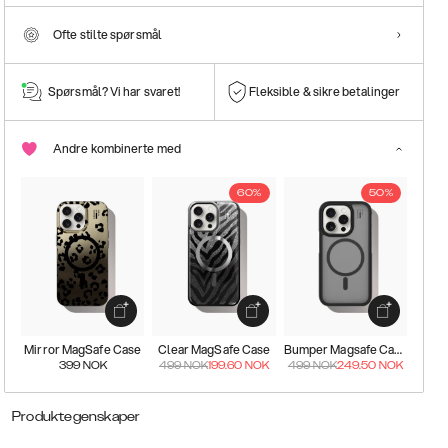
Ofte stilte spørsmål
Spørsmål? Vi har svaret!
Fleksible & sikre betalinger
Andre kombinerte med
60%
50%
Mirror MagSafe Case
Clear MagSafe Case
Bumper Magsafe Case
399
NOK
499
NOK
199.60
NOK
499
NOK
249.50
NOK
Produktegenskaper