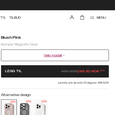
MENU
ETS
TILBUD
Blush Pink
Bumper Magsafe Case
Velg modell
-
50
%
LEGG TIL
499
NOK
249.50
NOK
Laveste pris de siste 30 dagene: 499 NOK
Alternative design
50%
50%
50%