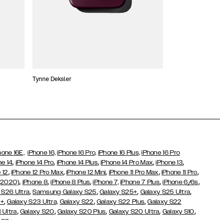
Tynne Deksler
Lommebokdeksle
hone 16E,
iPhone 16,
iPhone 16 Pro,
iPhone 16 Plus,
iPhone 16 Pro
,
,
,
,
,
ne 14
iPhone 14 Pro
iPhone 14 Plus
iPhone 14 Pro Max
iPhone 13
,
,
,
,
,
 12
iPhone 12 Pro Max
iPhone 12 Mini
iPhone 11 Pro Max
iPhone 11 Pro
,
,
,
,
,
(2020)
iPhone 8
iPhone 8 Plus
iPhone 7,
iPhone 7 Plus
iPhone 6/6s
,
,
,
,
 S26 Ultra
Samsung Galaxy S25
Galaxy S25+
Galaxy S25 Ultra
,
,
,
3+
Galaxy S23 Ultra,
Galaxy S22
Galaxy S22 Plus
Galaxy S22
,
,
,
,
,
 Ultra
Galaxy S20
Galaxy S20 Plus
Galaxy S20 Ultra
Galaxy S10