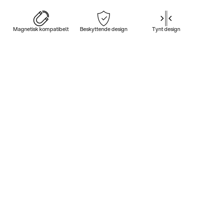
Magnetisk kompatibelt
Beskyttende design
Tynt design