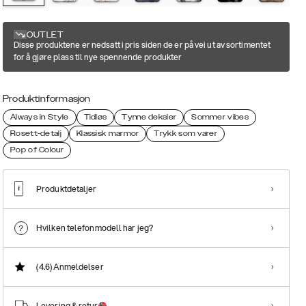
OUTLET
Disse produktene er nedsatt i pris siden de er på vei ut av sortimentet
for å gjøre plass til nye spennende produkter
Produktinformasjon
Always in Style
Tidløs
Tynne deksler
Sommer vibes
Rosett-detalj
Klassisk marmor
Trykk som varer
Pop of Colour
Produktdetaljer
Hvilken telefonmodell har jeg?
(4.6)
Anmeldelser
Levering & retur