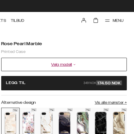
MENU
ETS
TILBUD
Rose Pearl Marble
Printed Case
Velg modell
349 NOK
LEGG TIL
174.50
NOK
Alternative design
Vis alle mønster
+