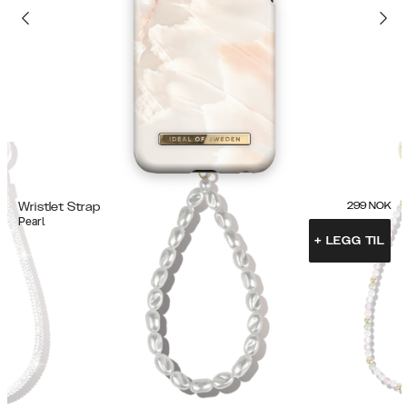
Wristlet Strap
299
NOK
Pearl
+
LEGG TIL