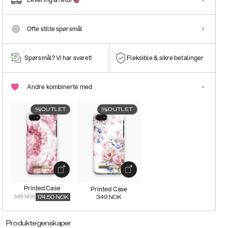
Ofte stilte spørsmål
Spørsmål? Vi har svaret!
Fleksible & sikre betalinger
Andre kombinerte med
OUTLET
OUTLET
Printed Case
Printed Case
349 NOK
174.50
NOK
349
NOK
Produktegenskaper