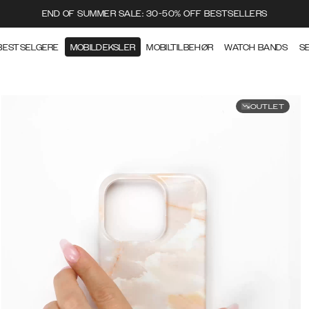
END OF SUMMER SALE: 30-50% OFF BESTSELLERS
BESTSELGERE
MOBILDEKSLER
MOBILTILBEHØR
WATCH BANDS
S
OUTLET