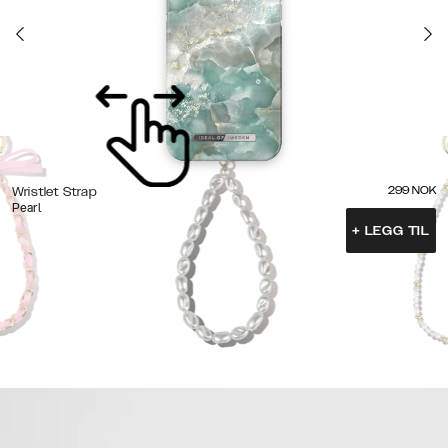
299
NOK
Wristlet Strap
Pearl
+
LEGG TIL