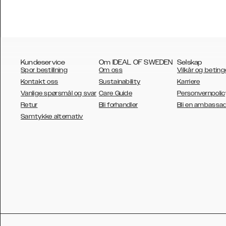
Kundeservice
Om IDEAL OF SWEDEN
Selskap
Spor bestillning
Om oss
Vilkår og beting
Kontakt oss
Sustainability
Karriere
Vanlige spørsmål og svar
Care Guide
Personvernpolic
Retur
Bli forhandler
Bli en ambassa
AUSTRALIA
Samtykke alternativ
AUSTRIA
BELGIUM
CANADA
DANSK
DEUTSCH