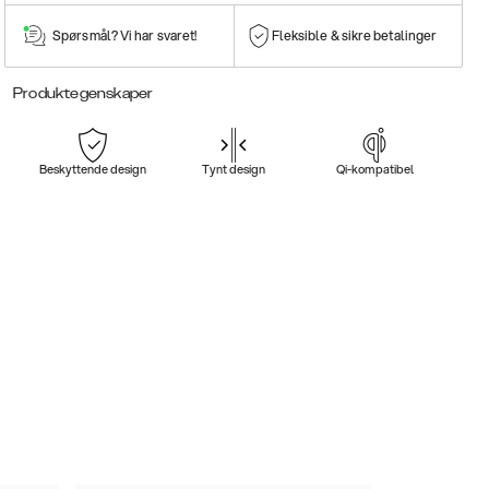
Spørsmål? Vi har svaret!
Fleksible & sikre betalinger
Produktegenskaper
Beskyttende design
Tynt design
Qi-kompatibel