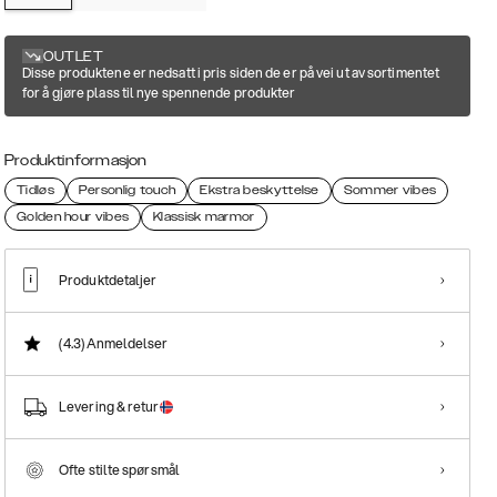
OUTLET
Disse produktene er nedsatt i pris siden de er på vei ut av sortimentet
for å gjøre plass til nye spennende produkter
Produktinformasjon
Tidløs
Personlig touch
Ekstra beskyttelse
Sommer vibes
Golden hour vibes
Klassisk marmor
Produktdetaljer
(4.3)
Anmeldelser
Levering & retur
Ofte stilte spørsmål