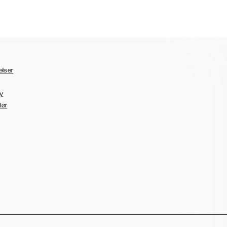
elser
y
dør