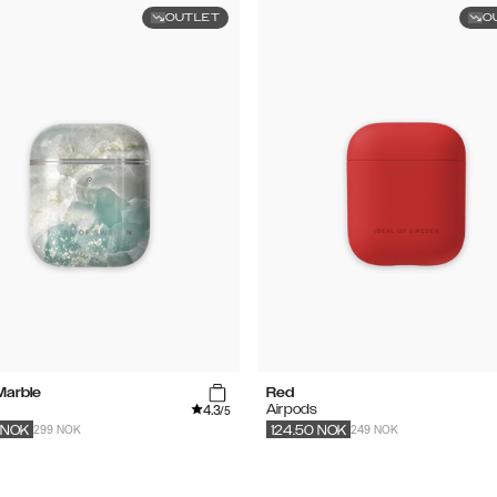
OUTLET
O
Marble
Red
4.3
s
Airpods
/5
299 NOK
249 NOK
NOK
124.50
NOK