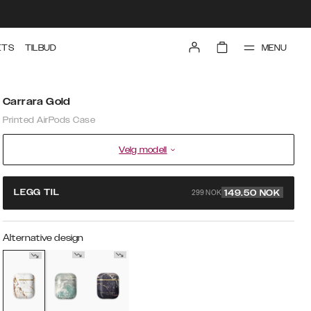
MENU
ETS
TILBUD
Carrara Gold
Printed AirPods Case
Velg modell
299 NOK
LEGG TIL
149.50
NOK
Alternative design