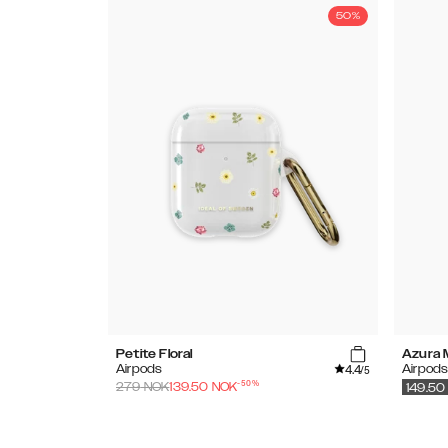
50%
Petite Floral
Azura 
4.4
Airpods
Airpod
/5
-
50
%
279
NOK
139.50
NOK
149.50