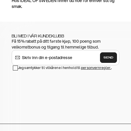
Hos IDEAL OF SWEDEN finner du noe for enhver stil og
smak.
BLI MED I VÅR KUNDEKLUBB
Få 15% rabatt på ditt første kjøp, 100 poeng som
velkomstbonus og tilgang til hemmelige tilbud.
SEND
Jeg samtykker til vilkårene i henhold til
personvernregler.
.