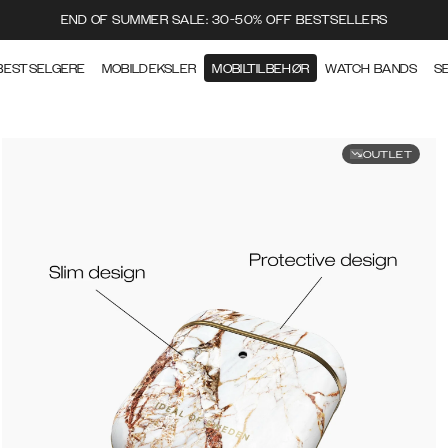
END OF SUMMER SALE: 30-50% OFF BESTSELLERS
BESTSELGERE
MOBILDEKSLER
MOBILTILBEHØR
WATCH BANDS
S
OUTLET