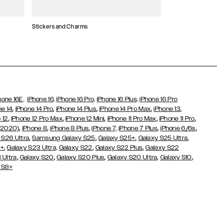
Stickers and Charms
Kortholdere
hone 16E,
iPhone 16,
iPhone 16 Pro,
iPhone 16 Plus,
iPhone 16 Pro
,
,
,
,
,
ne 14
iPhone 14 Pro
iPhone 14 Plus
iPhone 14 Pro Max
iPhone 13
,
,
,
,
,
 12
iPhone 12 Pro Max
iPhone 12 Mini
iPhone 11 Pro Max
iPhone 11 Pro
,
,
,
,
,
(2020)
iPhone 8
iPhone 8 Plus
iPhone 7,
iPhone 7 Plus
iPhone 6/6s
,
,
,
,
 S26 Ultra
Samsung Galaxy S25
Galaxy S25+
Galaxy S25 Ultra
,
,
,
3+
Galaxy S23 Ultra,
Galaxy S22
Galaxy S22 Plus
Galaxy S22
,
,
,
,
,
 Ultra
Galaxy S20
Galaxy S20 Plus
Galaxy S20 Ultra
Galaxy S10
 S8+