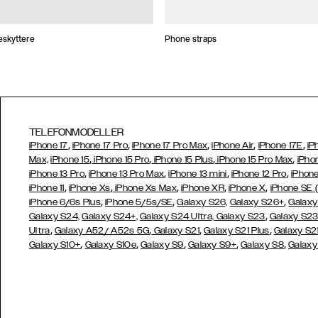
skyttere
Phone straps
TELEFONMODELLER
,
,
,
,
,
iPhone 17
iPhone 17 Pro
iPhone 17 Pro Max
iPhone Air
iPhone 17E
iP
,
,
,
,
Max,
iPhone 15
iPhone 15 Pro
iPhone 15 Plus
iPhone 15 Pro Max
iPho
,
,
,
,
iPhone 13 Pro
iPhone 13 Pro Max
iPhone 13 mini
iPhone 12 Pro
iPhone
,
,
,
,
,
iPhone 11
iPhone Xs
iPhone Xs Max
iPhone XR
iPhone X
iPhone SE 
,
,
,
iPhone 6/6s Plus
iPhone 5/5s/SE
Galaxy S26,
Galaxy S26+
Galaxy
,
Galaxy S24,
Galaxy S24+,
Galaxy S24 Ultra,
Galaxy S23
Galaxy S2
,
,
,
,
Ultra
Galaxy A52/ A52s 5G
Galaxy S21
Galaxy S21 Plus
Galaxy S21
,
,
,
,
,
Galaxy S10+
Galaxy S10e
Galaxy S9
Galaxy S9+
Galaxy S8
Galaxy