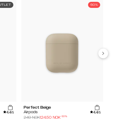
UTLET
50%
Perfect Beige
Bubblegum P
4.4
4.4
Airpods
Airpods
/5
/5
-
50
%
249
NOK
124.50
NOK
249
NOK
124.