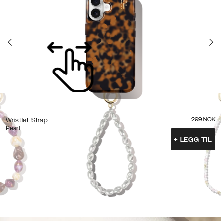
299
NOK
Wristlet Strap
Pearl
+
LEGG TIL