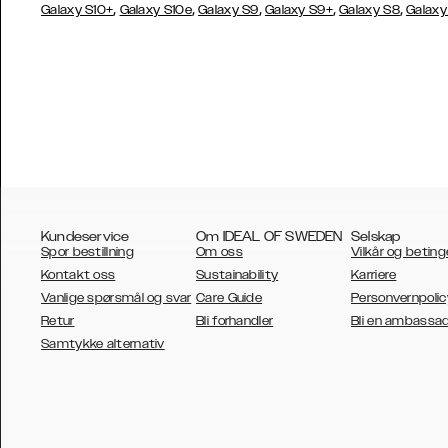
,
,
,
,
,
Galaxy S10+
Galaxy S10e
Galaxy S9
Galaxy S9+
Galaxy S8
Galaxy
Kundeservice
Om IDEAL OF SWEDEN
Selskap
Spor bestillning
Om oss
Vilkår og beting
Kontakt oss
Sustainability
Karriere
Vanlige spørsmål og svar
Care Guide
Personvernpolic
Retur
Bli forhandler
Bli en ambassa
AUSTRALIA
Samtykke alternativ
AUSTRIA
BELGIUM