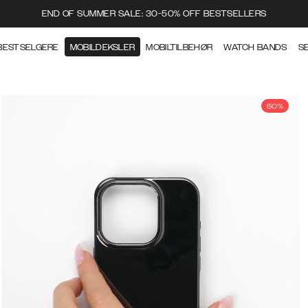
END OF SUMMER SALE: 30-50% OFF BESTSELLERS
BESTSELGERE
MOBILDEKSLER
MOBILTILBEHØR
WATCH BANDS
S
50%