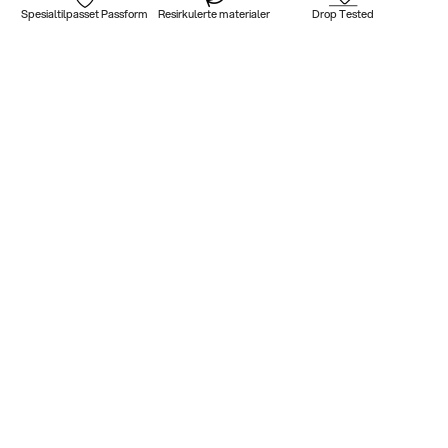
Spesialtilpasset Passform
Resirkulerte materialer
Drop Tested