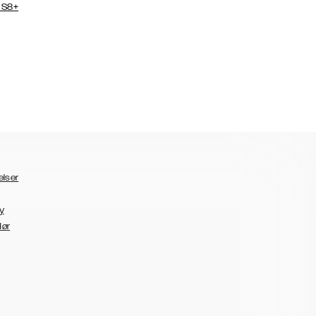
 S8+
elser
y
dør