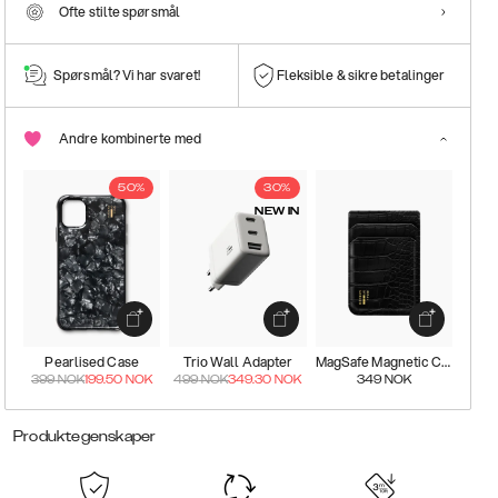
Ofte stilte spørsmål
Spørsmål? Vi har svaret!
Fleksible & sikre betalinger
Andre kombinerte med
50%
30%
NEW IN
Pearlised Case
Trio Wall Adapter
MagSafe Magnetic Card Holder
399
NOK
199.50
NOK
499
NOK
349.30
NOK
349
NOK
Produktegenskaper