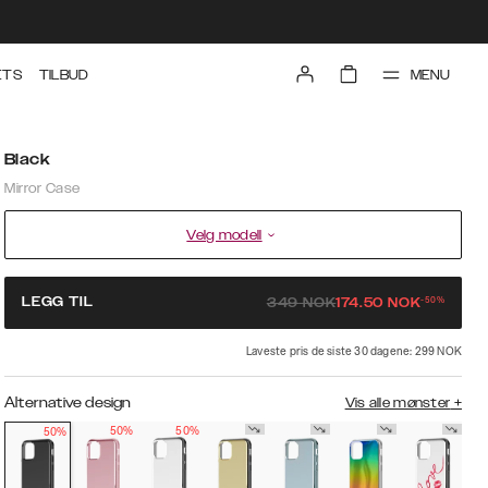
MENU
ETS
TILBUD
Black
Mirror Case
Velg modell
-
50
%
LEGG TIL
349
NOK
174.50
NOK
Laveste pris de siste 30 dagene: 299 NOK
Alternative design
Vis alle mønster
+
50%
50%
50%