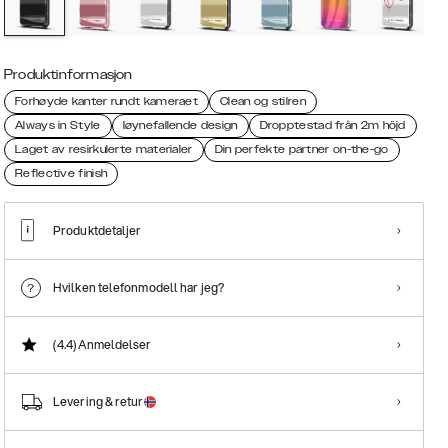
Produktinformasjon
Forhøyde kanter rundt kameraet
Clean og stilren
Always in Style
Iøynefallende design
Dropptestad från 2m höjd
Laget av resirkulerte materialer
Din perfekte partner on-the-go
Reflective finish
Produktdetaljer
Hvilken telefonmodell har jeg?
(4.4)
Anmeldelser
Levering & retur