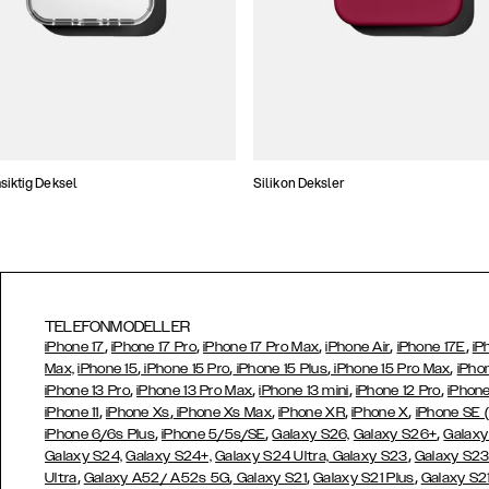
iktig Deksel
Silikon Deksler
TELEFONMODELLER
,
,
,
,
,
iPhone 17
iPhone 17 Pro
iPhone 17 Pro Max
iPhone Air
iPhone 17E
iP
,
,
,
,
Max,
iPhone 15
iPhone 15 Pro
iPhone 15 Plus
iPhone 15 Pro Max
iPho
,
,
,
,
iPhone 13 Pro
iPhone 13 Pro Max
iPhone 13 mini
iPhone 12 Pro
iPhone
,
,
,
,
,
iPhone 11
iPhone Xs
iPhone Xs Max
iPhone XR
iPhone X
iPhone SE 
,
,
,
iPhone 6/6s Plus
iPhone 5/5s/SE
Galaxy S26,
Galaxy S26+
Galaxy
,
Galaxy S24,
Galaxy S24+,
Galaxy S24 Ultra,
Galaxy S23
Galaxy S2
,
,
,
,
Ultra
Galaxy A52/ A52s 5G
Galaxy S21
Galaxy S21 Plus
Galaxy S21