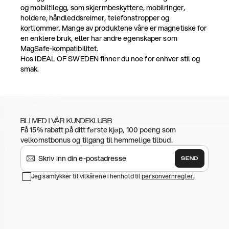
og mobiltilegg, som skjermbeskyttere, mobilringer,
holdere, håndleddsreimer, telefonstropper og
kortlommer. Mange av produktene våre er magnetiske for
en enklere bruk, eller har andre egenskaper som
MagSafe-kompatibilitet.
Hos IDEAL OF SWEDEN finner du noe for enhver stil og
smak.
BLI MED I VÅR KUNDEKLUBB
Få 15% rabatt på ditt første kjøp, 100 poeng som
velkomstbonus og tilgang til hemmelige tilbud.
SEND
Jeg samtykker til vilkårene i henhold til
personvernregler.
.