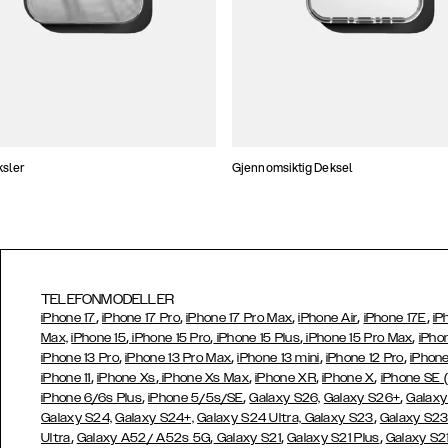
ksler
Gjennomsiktig Deksel
TELEFONMODELLER
,
,
,
,
,
iPhone 17
iPhone 17 Pro
iPhone 17 Pro Max
iPhone Air
iPhone 17E
iP
,
,
,
,
Max,
iPhone 15
iPhone 15 Pro
iPhone 15 Plus
iPhone 15 Pro Max
iPho
,
,
,
,
iPhone 13 Pro
iPhone 13 Pro Max
iPhone 13 mini
iPhone 12 Pro
iPhone
,
,
,
,
,
iPhone 11
iPhone Xs
iPhone Xs Max
iPhone XR
iPhone X
iPhone SE 
,
,
,
iPhone 6/6s Plus
iPhone 5/5s/SE
Galaxy S26,
Galaxy S26+
Galaxy
,
Galaxy S24,
Galaxy S24+,
Galaxy S24 Ultra,
Galaxy S23
Galaxy S2
,
,
,
,
Ultra
Galaxy A52/ A52s 5G
Galaxy S21
Galaxy S21 Plus
Galaxy S21