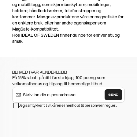
og mobiltilegg, som skjermbeskyttere, mobilringer,
holdere, håndleddsreimer, telefonstropper og
kortlommer. Mange av produktene våre er magnetiske for
en enklere bruk, eller har andre egenskaper som
MagSafe-kompatibilitet.
Hos IDEAL OF SWEDEN finner du noe for enhver stil og
smak.
BLI MED I VÅR KUNDEKLUBB
Få 15% rabatt på ditt første kjøp, 100 poeng som
velkomstbonus og tilgang til hemmelige tilbud.
SEND
Jeg samtykker til vilkårene i henhold til
personvernregler.
.