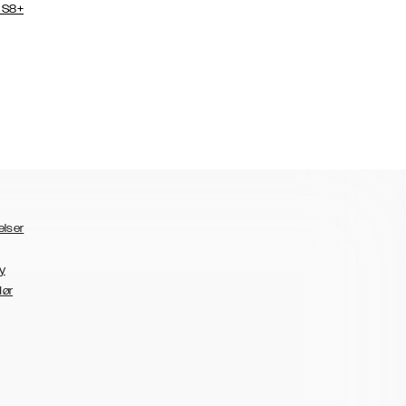
 S8+
elser
y
dør