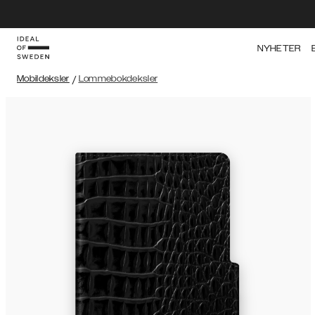
NYHETER
Mobildeksler
/
Lommebokdeksler