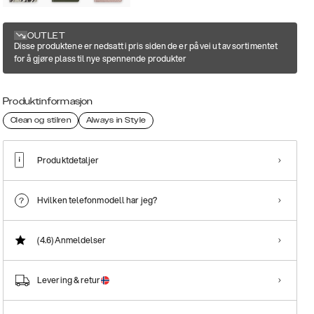
OUTLET
Disse produktene er nedsatt i pris siden de er på vei ut av sortimentet
for å gjøre plass til nye spennende produkter
Produktinformasjon
Clean og stilren
Always in Style
Produktdetaljer
Hvilken telefonmodell har jeg?
(4.6)
Anmeldelser
Levering & retur