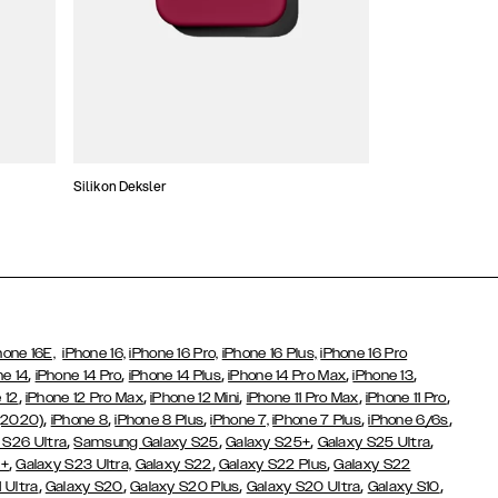
Silikon Deksler
Tynne Deksler
hone 16E,
iPhone 16,
iPhone 16 Pro,
iPhone 16 Plus,
iPhone 16 Pro
,
,
,
,
,
ne 14
iPhone 14 Pro
iPhone 14 Plus
iPhone 14 Pro Max
iPhone 13
,
,
,
,
,
 12
iPhone 12 Pro Max
iPhone 12 Mini
iPhone 11 Pro Max
iPhone 11 Pro
,
,
,
,
,
(2020)
iPhone 8
iPhone 8 Plus
iPhone 7,
iPhone 7 Plus
iPhone 6/6s
,
,
,
,
 S26 Ultra
Samsung Galaxy S25
Galaxy S25+
Galaxy S25 Ultra
,
,
,
3+
Galaxy S23 Ultra,
Galaxy S22
Galaxy S22 Plus
Galaxy S22
,
,
,
,
,
 Ultra
Galaxy S20
Galaxy S20 Plus
Galaxy S20 Ultra
Galaxy S10