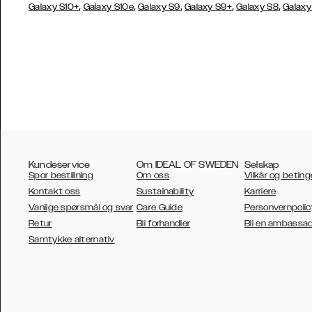
,
,
,
,
,
Galaxy S10+
Galaxy S10e
Galaxy S9
Galaxy S9+
Galaxy S8
Galaxy
Kundeservice
Om IDEAL OF SWEDEN
Selskap
Spor bestillning
Om oss
Vilkår og beting
Kontakt oss
Sustainability
Karriere
Vanlige spørsmål og svar
Care Guide
Personvernpolic
Retur
Bli forhandler
Bli en ambassa
AUSTRALIA
Samtykke alternativ
AUSTRIA
BELGIUM