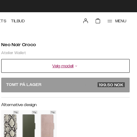
MENU
ETS
TILBUD
Neo Noir Croco
Atelier Wallet
Velg modell
399 NOK
TOMT PÅ LAGER
199.50
NOK
Alternative design