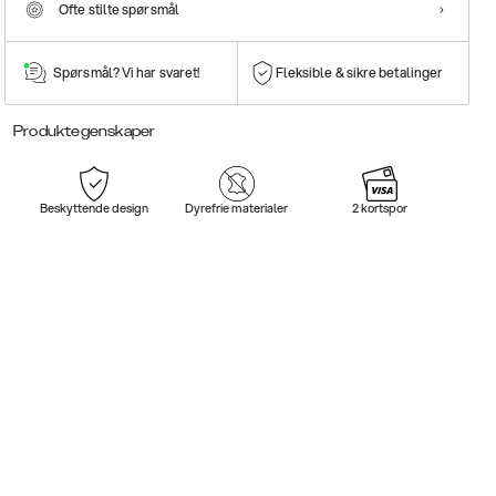
Ofte stilte spørsmål
Spørsmål? Vi har svaret!
Fleksible & sikre betalinger
Produktegenskaper
Beskyttende design
Dyrefrie materialer
2 kortspor