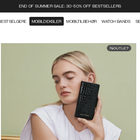
END OF SUMMER SALE: 30-50% OFF BESTSELLERS
BESTSELGERE
MOBILDEKSLER
MOBILTILBEHØR
WATCH BANDS
S
OUTLET