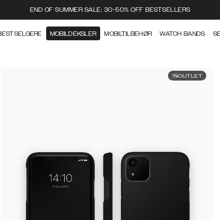
END OF SUMMER SALE: 30-50% OFF BESTSELLERS
BESTSELGERE
MOBILDEKSLER
MOBILTILBEHØR
WATCH BANDS
S
OUTLET