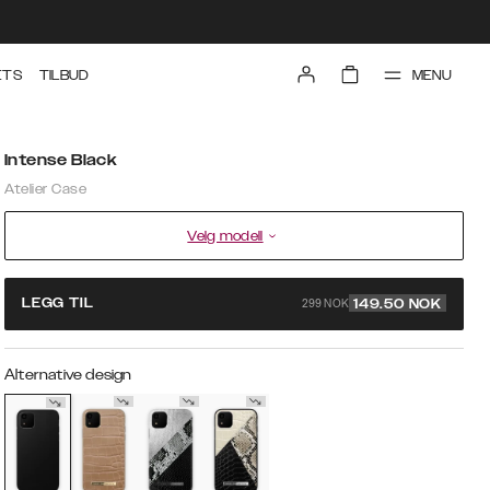
MENU
ETS
TILBUD
Intense Black
Atelier Case
Velg modell
299 NOK
LEGG TIL
149.50
NOK
Alternative design