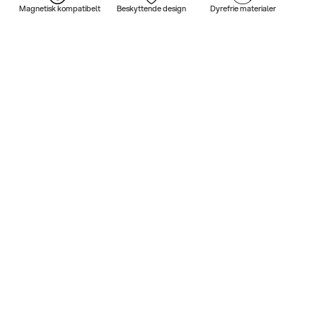
Magnetisk kompatibelt
Beskyttende design
Dyrefrie materialer