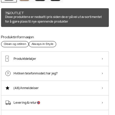
OUTLET
Disse produktene er nedsatt i pris siden de er på vei ut av sortimentet
for å gjøre plass til nye spennende produkter
Produktinformasjon
Clean og stilren
Always in Style
Produktdetaljer
Hvilken telefonmodell har jeg?
(4.6)
Anmeldelser
Levering & retur