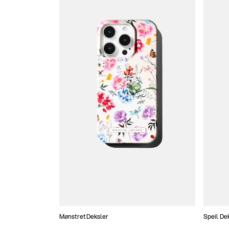
Mønstret Deksler
Speil De