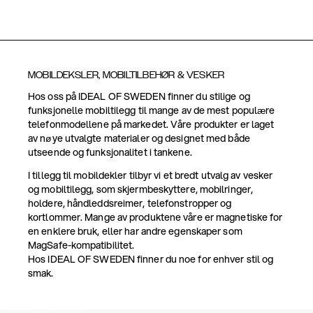
MOBILDEKSLER, MOBILTILBEHØR & VESKER
Hos oss på IDEAL OF SWEDEN finner du stilige og
funksjonelle mobiltilegg til mange av de mest populære
telefonmodellene på markedet. Våre produkter er laget
av nøye utvalgte materialer og designet med både
utseende og funksjonalitet i tankene.
I tillegg til mobildekler tilbyr vi et bredt utvalg av vesker
og mobiltilegg, som skjermbeskyttere, mobilringer,
holdere, håndleddsreimer, telefonstropper og
kortlommer. Mange av produktene våre er magnetiske for
en enklere bruk, eller har andre egenskaper som
MagSafe-kompatibilitet.
Hos IDEAL OF SWEDEN finner du noe for enhver stil og
smak.