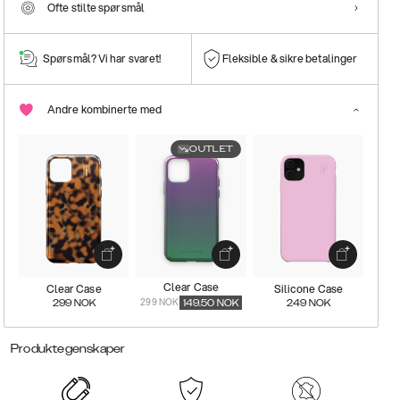
Ofte stilte spørsmål
Spørsmål? Vi har svaret!
Fleksible & sikre betalinger
Andre kombinerte med
OUTLET
Clear Case
Clear Case
Silicone Case
299 NOK
299
NOK
149.50
NOK
249
NOK
Produktegenskaper