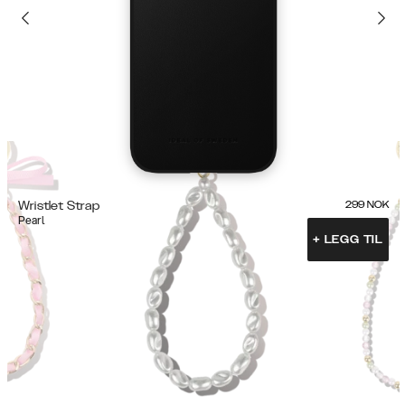
Wristlet Strap
299
NOK
Pearl
+
LEGG TIL