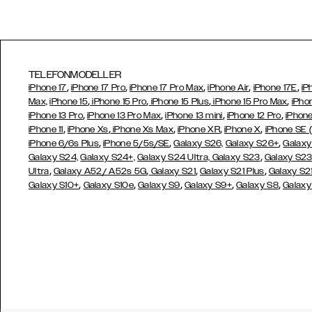
TELEFONMODELLER
,
,
,
,
,
iPhone 17
iPhone 17 Pro
iPhone 17 Pro Max
iPhone Air
iPhone 17E
iP
,
,
,
,
Max,
iPhone 15
iPhone 15 Pro
iPhone 15 Plus
iPhone 15 Pro Max
iPho
,
,
,
,
iPhone 13 Pro
iPhone 13 Pro Max
iPhone 13 mini
iPhone 12 Pro
iPhone
,
,
,
,
,
iPhone 11
iPhone Xs
iPhone Xs Max
iPhone XR
iPhone X
iPhone SE 
,
,
,
iPhone 6/6s Plus
iPhone 5/5s/SE
Galaxy S26,
Galaxy S26+
Galaxy
,
Galaxy S24,
Galaxy S24+,
Galaxy S24 Ultra,
Galaxy S23
Galaxy S2
,
,
,
,
Ultra
Galaxy A52/ A52s 5G
Galaxy S21
Galaxy S21 Plus
Galaxy S21
,
,
,
,
,
Galaxy S10+
Galaxy S10e
Galaxy S9
Galaxy S9+
Galaxy S8
Galaxy