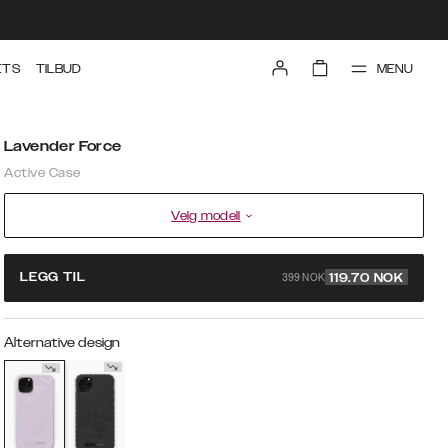
MENU
ETS
TILBUD
Lavender Force
Active Case
Velg modell
399 NOK
LEGG TIL
119.70
NOK
Alternative design