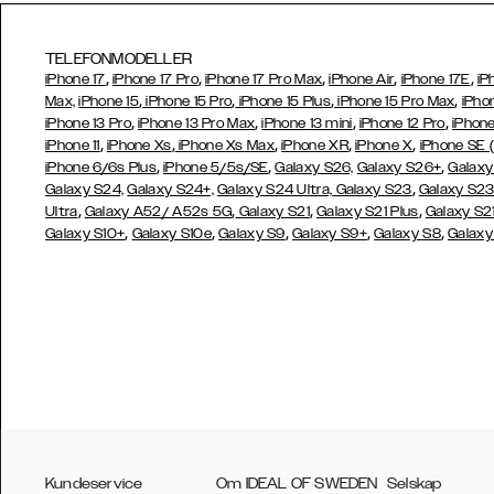
TELEFONMODELLER
,
,
,
,
,
iPhone 17
iPhone 17 Pro
iPhone 17 Pro Max
iPhone Air
iPhone 17E
iP
,
,
,
,
Max,
iPhone 15
iPhone 15 Pro
iPhone 15 Plus
iPhone 15 Pro Max
iPho
,
,
,
,
iPhone 13 Pro
iPhone 13 Pro Max
iPhone 13 mini
iPhone 12 Pro
iPhone
,
,
,
,
,
iPhone 11
iPhone Xs
iPhone Xs Max
iPhone XR
iPhone X
iPhone SE 
,
,
,
iPhone 6/6s Plus
iPhone 5/5s/SE
Galaxy S26,
Galaxy S26+
Galaxy
,
Galaxy S24,
Galaxy S24+,
Galaxy S24 Ultra,
Galaxy S23
Galaxy S2
,
,
,
,
Ultra
Galaxy A52/ A52s 5G
Galaxy S21
Galaxy S21 Plus
Galaxy S21
,
,
,
,
,
Galaxy S10+
Galaxy S10e
Galaxy S9
Galaxy S9+
Galaxy S8
Galaxy
Kundeservice
Om IDEAL OF SWEDEN
Selskap