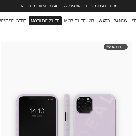
END OF SUMMER SALE: 30-50% OFF BESTSELLERS
BESTSELGERE
MOBILDEKSLER
MOBILTILBEHØR
WATCH BANDS
S
OUTLET