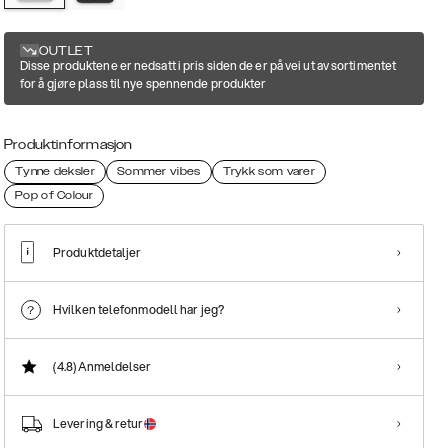
OUTLET
Disse produktene er nedsatt i pris siden de er på vei ut av sortimentet
for å gjøre plass til nye spennende produkter
Produktinformasjon
Tynne deksler
Sommer vibes
Trykk som varer
Pop of Colour
Produktdetaljer
Hvilken telefonmodell har jeg?
(4.8)
Anmeldelser
Levering & retur