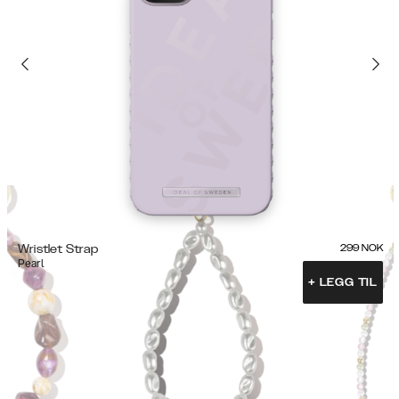
Wristlet Strap
299
NOK
Pearl
+
LEGG TIL