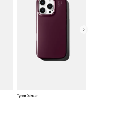
Tynne Deksler
Lommebokdeksle