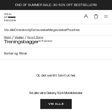
END OF SUMMER SALE: 30-50% OFF BESTSELLERS
Vis alle
Crossbody
Datavesker
Magevesker
Pouches
/
/
Hjem
Vesker
Sport Bags
Treningsbagger
(0
Produkter
)
Sorter og filtrér
Oi.. det ser litt tomt ut her.
Se alle våre Galaxy S24 Mobildeksler
VIS ALLE