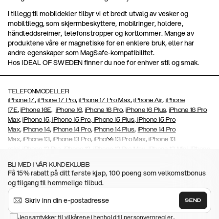
I tillegg til mobildekler tilbyr vi et bredt utvalg av vesker og
mobiltilegg, som skjermbeskyttere, mobilringer, holdere,
håndleddsreimer, telefonstropper og kortlommer. Mange av
produktene våre er magnetiske for en enklere bruk, eller har
andre egenskaper som MagSafe-kompatibilitet.
Hos IDEAL OF SWEDEN finner du noe for enhver stil og smak.
TELEFONMODELLER
,
,
,
,
iPhone 17
iPhone 17 Pro
iPhone 17 Pro Max
iPhone Air
iPhone
,
17E
iPhone 16E,
iPhone 16,
iPhone 16 Pro,
iPhone 16 Plus,
iPhone 16 Pro
,
,
,
Max,
iPhone 15
iPhone 15 Pro
iPhone 15 Plus
iPhone 15 Pro
,
,
,
,
Max
iPhone 14
iPhone 14 Pro
iPhone 14 Plus
iPhone 14 Pro
,
,
,
,
Max
iPhone 13
iPhone 13 Pro
iPhone 13 Pro Max
iPhone 13
,
,
,
,
,
mini
iPhone 12 Pro
iPhone 12
iPhone 12 Pro Max
iPhone 12 Mini
iPhone
,
,
,
,
,
11 Pro Max
iPhone 11 Pro
iPhone 11
iPhone Xs
iPhone Xs Max
iPhone
BLI MED I VÅR KUNDEKLUBB
,
,
,
,
,
XR
iPhone X
iPhone SE (2020)
iPhone 8
iPhone 8 Plus
iPhone 7,
Få 15% rabatt på ditt første kjøp, 100 poeng som velkomstbonus
,
,
,
,
iPhone 7 Plus
iPhone 6/6s
iPhone 6/6s Plus
iPhone 5/5s/SE
Galaxy
og tilgang til hemmelige tilbud.
,
,
,
S26,
Galaxy S26+
Galaxy S26 Ultra
Samsung Galaxy S25
Galaxy
,
,
S25+
Galaxy S25 Ultra
Galaxy S24,
Galaxy S24+,
Galaxy S24
SEND
,
,
,
Ultra,
Galaxy S23
Galaxy S23+
Galaxy S23 Ultra,
Galaxy S22
,
,
,
Jeg samtykker til vilkårene i henhold til
personvernregler.
.
Galaxy S22 Plus
Galaxy S22 Ultra
Galaxy A52/ A52s 5G
Galaxy