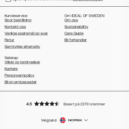
,
,
,
,
,
S21
Galaxy S21 Plus
Galaxy S21 Ultra
Galaxy S20
Galaxy S20 Plus
,
,
,
,
,
Galaxy S20 Ultra
Galaxy S10
Galaxy S10+
Galaxy S10e
Galaxy S9
,
,
Kundeservice
Om IDEAL OF SWEDEN
Galaxy S9+
Galaxy S8
Galaxy S8+
Spor bestillning
Om oss
Kontakt oss
Sustainability
Vanlige spørsmål og svar
Care Guide
Retur
Bli forhandler
Samtykke alternativ
Selskap
Vilkår og betingelser
Karriere
Personvernpolicy
Bli en ambassadør
4.5
Basert på 23751 stemmer
Velg land
NORSK