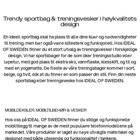
Trendy sportbag & treningsvesker i høykvalitets
design
En ideell sportbag skal ha plass til alle dine klær og nødvendigheter
til trening, men bør også være slitesterk og funksjonell. Hos IDEAL
OF SWEDEN finner du et stort utvalg av treningsvesker i forskjellige
design. Vi har sportsbager for de som liker treningsstudio eller
løpetur, med god plass til ekstra sko, vannflaske, klesskift, og til og
med en yogamatte. De fleste av våre treningsbager kommer i sort,
beige, og hvit, slik at du finner en som passer din stil. Finn din neste
sportsbag eller treningsveske hos IDEAL OF SWEDEN.
MOBILDEKSLER, MOBILTILBEHØR & VESKER
Hos oss på IDEAL OF SWEDEN finner du stilige og funksjonelle
mobiltilegg til mange av de mest populære telefonmodellene på
markedet. Våre produkter er laget av nøye utvalgte materialer og
designet med både utseende og funksjonalitet i tankene.