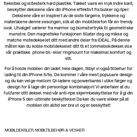
fleksibel og slitesterk hard plastikk. Takket være en myk indre kant,
beskytter dekslene våre din iPhone effektivt fra bulker og riper.
Dekslene våre er inspirert av de siste fargene, trykkene og
materialene denne sesongen, slik at din mobiltelefon får en trendy
look. Utvalget varierer fra marmor og blomstertrykk til geometriske
mønstre. Den magnetiske funksjonen tillater deg og mikse og
matche motedekselet ditt med andre deler fra IDEAL. På denne
måten kan du koble mobildekselet ditt til et lommebokdeksel elle
vår praktiske phone bil- eller ringmount for maksimal komfort og
stil.
For å holde mobilen din ladet hele dagen, tilbyr vi også tilbehør for
lading til din iPhone 5/5s. De kommer i våre mest populære design
og du kan velge mellom Qi-ladere og powerbanks i ulike farger og
design for å lage din personlige kombinasjon! Vi anbefaler at du
fullfører ditt deksel med vår anti-ripe skjermbeskyttelse for å gi din
iPhone 5 den ultimate beskyttelse! Da kan du være sikker på at
mobilen din alltid ser bra ut og er beskyttet!
MOBILDEKSLER, MOBILTILBEHØR & VESKER