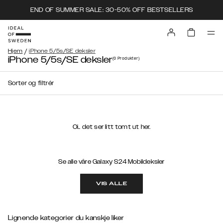
END OF SUMMER SALE: 30-50% OFF BESTSELLERS
/
Hjem
iPhone 5/5s/SE deksler
iPhone 5/5s/SE deksler
(0
Produkter
)
Sorter og filtrér
Oi.. det ser litt tomt ut her.
Se alle våre Galaxy S24 Mobildeksler
VIS ALLE
Lignende kategorier du kanskje liker