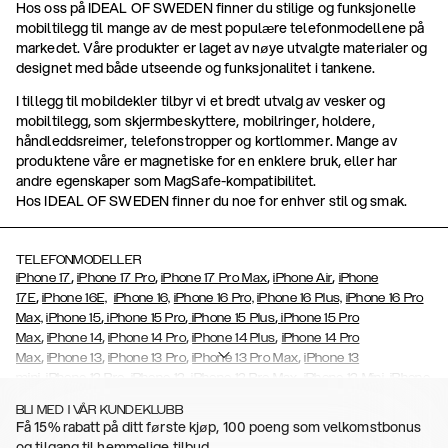
Hos oss på IDEAL OF SWEDEN finner du stilige og funksjonelle
mobiltilegg til mange av de mest populære telefonmodellene på
markedet. Våre produkter er laget av nøye utvalgte materialer og
designet med både utseende og funksjonalitet i tankene.
I tillegg til mobildekler tilbyr vi et bredt utvalg av vesker og
mobiltilegg, som skjermbeskyttere, mobilringer, holdere,
håndleddsreimer, telefonstropper og kortlommer. Mange av
produktene våre er magnetiske for en enklere bruk, eller har
andre egenskaper som MagSafe-kompatibilitet.
Hos IDEAL OF SWEDEN finner du noe for enhver stil og smak.
TELEFONMODELLER
,
,
,
,
iPhone 17
iPhone 17 Pro
iPhone 17 Pro Max
iPhone Air
iPhone
,
17E
iPhone 16E,
iPhone 16,
iPhone 16 Pro,
iPhone 16 Plus,
iPhone 16 Pro
,
,
,
Max,
iPhone 15
iPhone 15 Pro
iPhone 15 Plus
iPhone 15 Pro
,
,
,
,
Max
iPhone 14
iPhone 14 Pro
iPhone 14 Plus
iPhone 14 Pro
,
,
,
,
Max
iPhone 13
iPhone 13 Pro
iPhone 13 Pro Max
iPhone 13
,
,
,
,
,
mini
iPhone 12 Pro
iPhone 12
iPhone 12 Pro Max
iPhone 12 Mini
iPhone
,
,
,
,
,
11 Pro Max
iPhone 11 Pro
iPhone 11
iPhone Xs
iPhone Xs Max
iPhone
BLI MED I VÅR KUNDEKLUBB
,
,
,
,
,
XR
iPhone X
iPhone SE (2020)
iPhone 8
iPhone 8 Plus
iPhone 7,
Få 15% rabatt på ditt første kjøp, 100 poeng som velkomstbonus
,
,
,
,
iPhone 7 Plus
iPhone 6/6s
iPhone 6/6s Plus
iPhone 5/5s/SE
Galaxy
og tilgang til hemmelige tilbud.