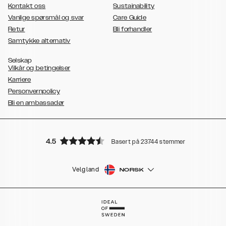
Kontakt oss
Sustainability
Vanlige spørsmål og svar
Care Guide
Retur
Bli forhandler
Samtykke alternativ
Selskap
Vilkår og betingelser
Karriere
Personvernpolicy
Bli en ambassadør
4.5
Basert på 23744 stemmer
Velg land
NORSK