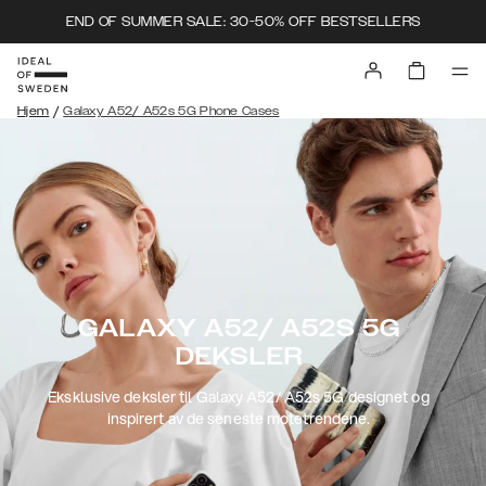
END OF SUMMER SALE: 30-50% OFF BESTSELLERS
/
Hjem
Galaxy A52/ A52s 5G Phone Cases
GALAXY A52/ A52S 5G
DEKSLER
Eksklusive deksler til Galaxy A52/ A52s 5G designet og
inspirert av de seneste motetrendene.